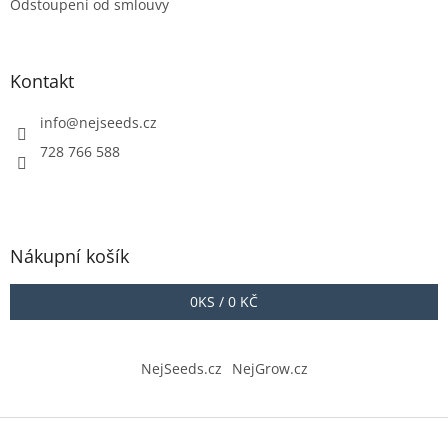
Odstoupení od smlouvy
Kontakt
info
@
nejseeds.cz
728 766 588
Nákupní košík
0
KS /
0 KČ
NejSeeds.cz
NejGrow.cz