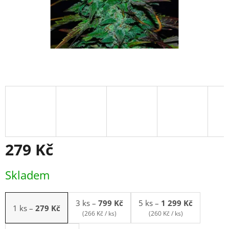
279 Kč
Měrná
Skladem
cena:
3 ks
–
799 Kč
5 ks
–
1 299 Kč
1 ks
–
279 Kč
(266 Kč / ks)
(260 Kč / ks)