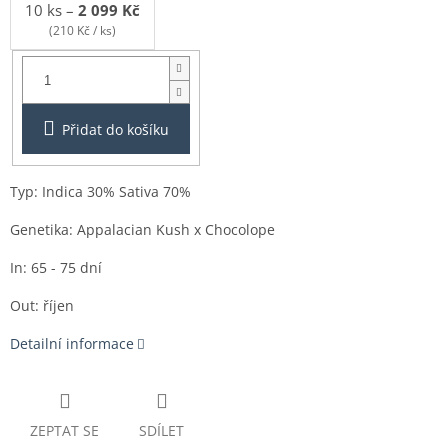
10 ks
–
2 099 Kč
(210 Kč / ks)
Balení:
1ks
Přidat do košíku
Typ: Indica 30% Sativa 70%
Genetika: Appalacian Kush
x Chocolope
In: 65 - 75 dní
Out: říjen
Detailní informace
ZEPTAT SE
SDÍLET