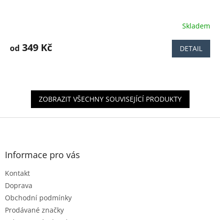
Skladem
Průměrné
hodnocení
produktu
349 Kč
od
DETAIL
je
4,2
z
5
hvězdiček.
ZOBRAZIT VŠECHNY SOUVISEJÍCÍ PRODUKTY
Z
á
p
a
Informace pro vás
t
Kontakt
í
Doprava
Obchodní podmínky
Prodávané značky