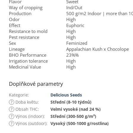
Flavor
Sweet
Way of cropping
Ind/Out
Production
500 g/m2 Indoor | more than 1
Odor
High
Effect
Euphoric
Resistance to mold
High
Pest resistance
High
Sex
Feminized
Lineage
Appalachian Kush x Chocolope
BHO Performance
23%%
Irrigation tolerance
High
Medicinal Value
High
Doplňkové parametry
Kategorie
:
Delicious Seeds
?
Doba květu
:
Střední (8-10 týdnů)
?
Obsah THC
:
Velmi vysoké (nad 24 %)
?
Výnos (indoor)
:
Střední (300-500 g/m²)
?
Výnos (outdoor)
:
Vysoký (500-1000 g/rostlina)