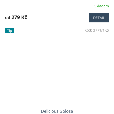
Skladem
Průměrné
hodnocení
produktu
279 Kč
od
DETAIL
je
4,8
Kód:
3771/1KS
z
Tip
5
hvězdiček.
Delicious Golosa