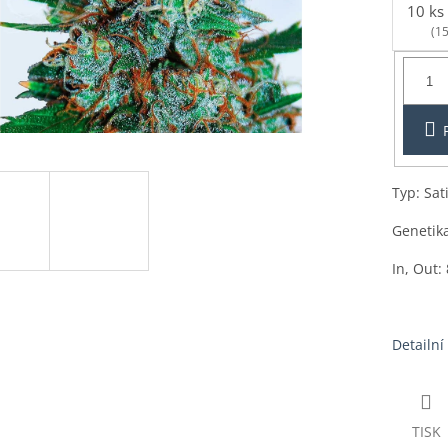
10 ks
(15
Balení:
1ks
Typ: Sat
Genetika
In, Out: 
Detailní
TISK