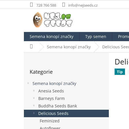
Přejít
728 766 588
info@nejseeds.cz
na
obsah
Semena konopí značky
Typ semen
Prom
Domů
Semena konopí značky
Delicious See
P
Deli
o
Přeskočit
s
Kategorie
kategorie
Tip
t
r
Semena konopí značky
a
Anesia Seeds
n
Barneys Farm
n
í
Buddha Seeds Bank
p
Delicious Seeds
a
Feminized
n
Autoflower