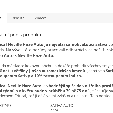
s
Diskuze
Značka
ailní popis produktu
tical Neville Haze Auto je největší samokvetoucí sativa
ve
s. Na vývoji této odrůdy pracovali odborníci více než tři ro
bo Auto s Neville Haze Auto.
da má sladce kovovou příchuť a dokáže probudit všechny smysl
ší než u většiny jiných automatických kmenů.
Jedná se o
Sat
toupením Sativy a 10% zastoupením Indica.
ical Neville Haze Auto
je
vhodnější spíše do vnitřního prostř
 4 týdnů a v květu bude v průběhu 70 až 75 dní.
Její chuť je s
dechem Critical, což ji dělá velmi zvláštní a unikátní. Tato odrůda
OTYPE
SATIVA AUTO
21%