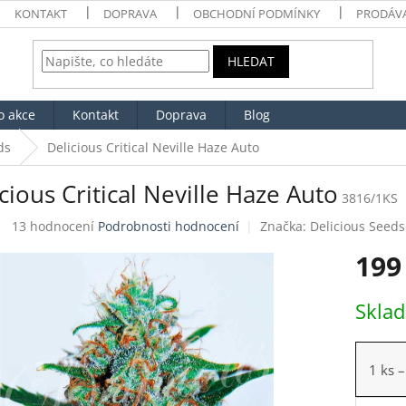
KONTAKT
DOPRAVA
OBCHODNÍ PODMÍNKY
PRODÁV
HLEDAT
o akce
Kontakt
Doprava
Blog
ds
Delicious Critical Neville Haze Auto
cious Critical Neville Haze Auto
3816/1KS
Průměrné
13 hodnocení
Podrobnosti hodnocení
Značka:
Delicious Seeds
hodnocení
199
produktu
je
4,5
Měrná
Skla
z
cena:
5
hvězdiček.
1 ks
–