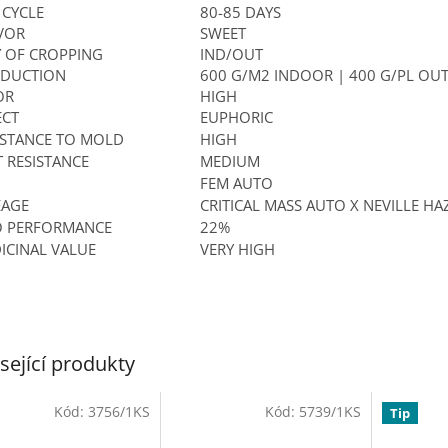
 CYCLE
80-85 DAYS
VOR
SWEET
 OF CROPPING
IND/OUT
DUCTION
600 G/M2 INDOOR | 400 G/PL O
OR
HIGH
ECT
EUPHORIC
ISTANCE TO MOLD
HIGH
T RESISTANCE
MEDIUM
FEM AUTO
EAGE
CRITICAL MASS AUTO X NEVILLE HA
 PERFORMANCE
22%
ICINAL VALUE
VERY HIGH
sející produkty
Kód:
3756/1KS
Kód:
5739/1KS
Tip