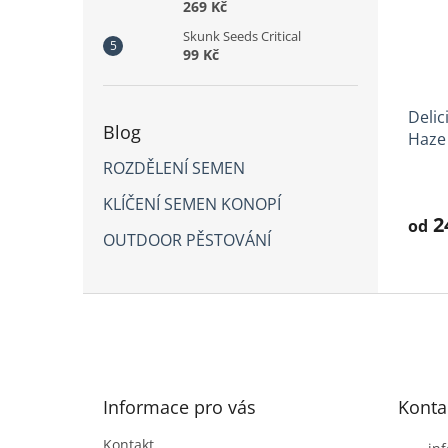
269 Kč
Skunk Seeds Critical
99 Kč
Delic
Blog
Haze
ROZDĚLENÍ SEMEN
Prům
hodno
KLÍČENÍ SEMEN KONOPÍ
produ
2
od
OUTDOOR PĚSTOVÁNÍ
je
4,9
z
5
Z
hvězd
á
p
a
t
Informace pro vás
Konta
í
Kontakt