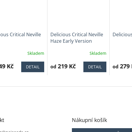
ious Critical Neville
Delicious Critical Neville
Deliciou
Haze Early Version
Skladem
Skladem
ěrné
Průměrné
Průměrné
cení
hodnocení
hodnocen
ktu
49 Kč
produktu
219 Kč
produktu
279 
od
od
DETAIL
DETAIL
je
je
3,9
4,8
z
z
5
5
iček.
hvězdiček.
hvězdiček
kt
Nákupní košík