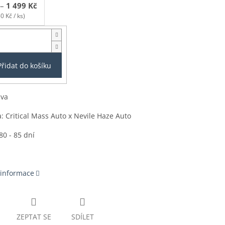
–
1 499 Kč
0 Kč / ks)
Přidat do košíku
iva
: Critical Mass Auto x Nevile Haze Auto
80 - 85 dní
 informace
ZEPTAT SE
SDÍLET