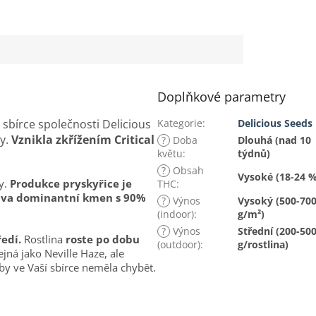
Doplňkové parametry
 sbírce společnosti Delicious
Kategorie
:
Delicious Seeds
ky.
Vznikla zkřížením Critical
?
Doba
Dlouhá (nad 10
květu
:
týdnů)
?
Obsah
Vysoké (18-24 %
y.
Produkce pryskyřice je
THC
:
iva dominantní kmen s 90%
?
Výnos
Vysoký (500-70
(indoor)
:
g/m²)
?
Výnos
Střední (200-50
edí.
Rostlina
roste po dobu
(outdoor)
:
g/rostlina)
tejná jako Neville Haze, ale
 by ve Vaší sbírce neměla chybět.