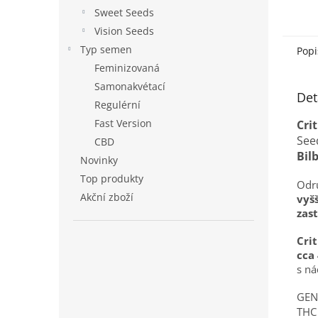
Sweet Seeds
Vision Seeds
Typ semen
Popi
Feminizovaná
Samonakvétací
Det
Regulérní
Fast Version
Cri
Seed
CBD
Bil
Novinky
Top produkty
Odrů
Akční zboží
vyš
zas
Crit
cca
s ná
GEN
THC