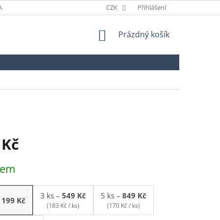
ANÉ ZNAČKY
ODSTOUPENÍ OD SMLOUVY
CZK
Přihlášení
NÁKUPNÍ
Prázdný košík
KOŠÍK
 Kč
dem
3 ks
–
549 Kč
5 ks
–
849 Kč
199 Kč
(183 Kč / ks)
(170 Kč / ks)