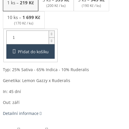
1 ks
–
219 Kč
(200 Kč / ks)
(190 Kč / ks)
10 ks
–
1 699 Kč
(170 Kč / ks)
Balení:
1ks
Přidat do košíku
Typ: 25% Sativa - 65% Indica - 10% Ruderalis
Genetika: Lemon Gazzy x Ruderalis
In: 45 dní
Out: září
Detailní informace