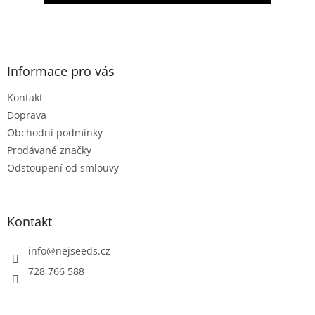
Z
á
p
a
Informace pro vás
t
Kontakt
í
Doprava
Obchodní podmínky
Prodávané značky
Odstoupení od smlouvy
Kontakt
info
@
nejseeds.cz
728 766 588