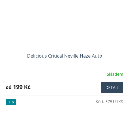
Delicious Critical Neville Haze Auto
Skladem
Průměrné
hodnocení
produktu
199 Kč
od
DETAIL
je
4,5
Kód:
5751/1KS
z
Tip
5
hvězdiček.