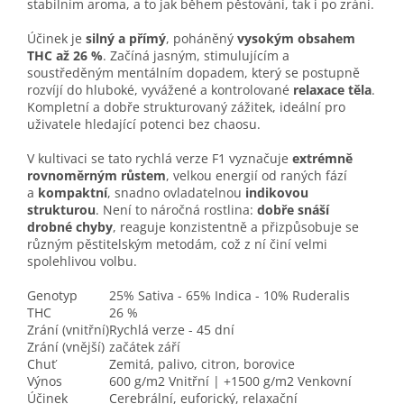
stabilním aroma, a to jak během pěstování, tak i po zrání.
Účinek je
silný a přímý
, poháněný
vysokým obsahem
THC až 26 %
. Začíná jasným, stimulujícím a
soustředěným mentálním dopadem, který se postupně
rozvíjí do hluboké, vyvážené a kontrolované
relaxace těla
.
Kompletní a dobře strukturovaný zážitek, ideální pro
uživatele hledající potenci bez chaosu.
V kultivaci se tato rychlá verze F1 vyznačuje
extrémně
rovnoměrným růstem
, velkou energií od raných fází
a
kompaktní
, snadno ovladatelnou
indikovou
strukturou
. Není to náročná rostlina:
dobře snáší
drobné chyby
, reaguje konzistentně a přizpůsobuje se
různým pěstitelským metodám, což z ní činí velmi
spolehlivou volbu.
Genotyp
25% Sativa - 65% Indica - 10% Ruderalis
THC
26 %
Zrání (vnitřní)
Rychlá verze - 45 dní
Zrání (vnější)
začátek září
Chuť
Zemitá, palivo, citron, borovice
Výnos
600 g/m2 Vnitřní | +1500 g/m2 Venkovní
Účinek
Cerebrální, euforický, relaxační