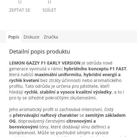
ZEPTAT SE
SDÍLET
Popis
Diskuze
Značka
Detailní popis produktu
LEMON GAZZY F1 EARLY VERSION
je odrůda nové
generace vyvinutá v rámci
hybridního konceptu F1 FAST
,
která nabízí
maximální uniformitu, hybridní energii a
rychlé kvetení
bez ztráty účinnosti nebo aromatického
profilu. Tato odrůda je určena pro pěstitele, kteří
hledají
rychlé, stabilní a vysoce kvalitní výsledky
, a to i
pro ty se středně pokročilými zkušenostmi.
Jeho aromatický profil si zachovává intenzivní, čistý
a
přetrvávající naftový charakter
se
zemitým základem
OG
, doprovázený čerstvými
citronovými a
borovicovými
tóny, které dodávají vínu definici a
komplexnost. Může se pochlubit silným a vysoce