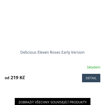
Delicious Eleven Roses Early Version
Skladem
Průměrné
hodnocení
produktu
219 Kč
od
DETAIL
je
4,3
z
5
hvězdiček.
ZOBRAZIT VŠECHNY SOUVISEJÍCÍ PRODUKTY