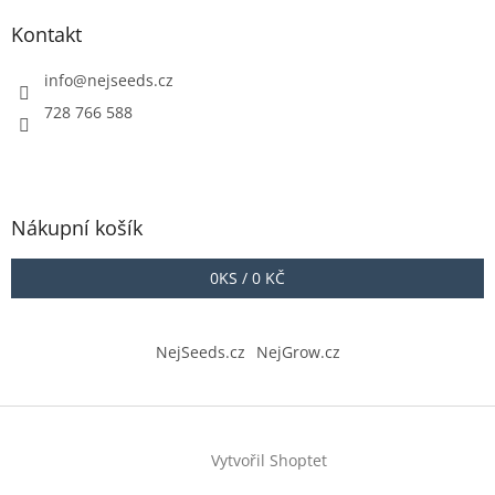
Kontakt
info
@
nejseeds.cz
728 766 588
Nákupní košík
0
KS /
0 KČ
NejSeeds.cz
NejGrow.cz
Vytvořil Shoptet