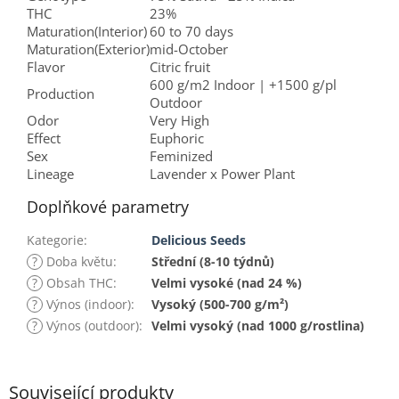
THC
23%
Maturation(Interior)
60 to 70 days
Maturation(Exterior)
mid-October
Flavor
Citric fruit
600 g/m2 Indoor | +1500 g/pl
Production
Outdoor
Odor
Very High
Effect
Euphoric
Sex
Feminized
Lineage
Lavender x Power Plant
Doplňkové parametry
Kategorie
:
Delicious Seeds
?
Doba květu
:
Střední (8-10 týdnů)
?
Obsah THC
:
Velmi vysoké (nad 24 %)
?
Výnos (indoor)
:
Vysoký (500-700 g/m²)
?
Výnos (outdoor)
:
Velmi vysoký (nad 1000 g/rostlina)
Související produkty