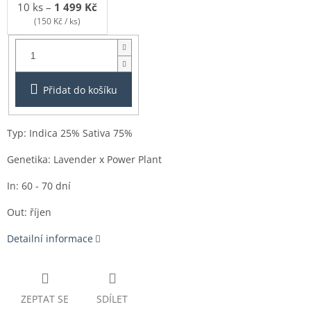
10 ks
–
1 499 Kč
(150 Kč / ks)
Balení:
1ks
Přidat do košíku
Typ: Indica 25% Sativa 75%
Genetika: Lavender x Power Plant
In: 60 - 70 dní
Out: říjen
Detailní informace
ZEPTAT SE
SDÍLET