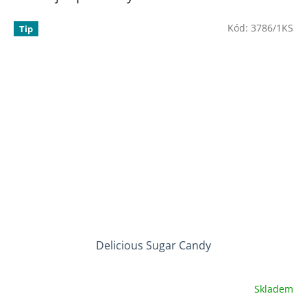
Kód:
3786/1KS
Tip
Delicious Sugar Candy
Skladem
Průměrné
hodnocení