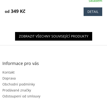
Skladem
Průměrné
hodnocení
produktu
349 Kč
od
DETAIL
je
4,2
z
5
hvězdiček.
ZOBRAZIT VŠECHNY SOUVISEJÍCÍ PRODUKTY
Z
á
p
a
Informace pro vás
t
Kontakt
í
Doprava
Obchodní podmínky
Prodávané značky
Odstoupení od smlouvy