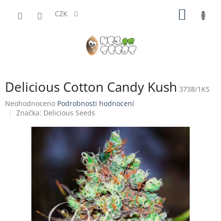
Přejít
NÁKUP
na
CZK
obsah
KOŠÍK
Delicious Cotton Candy Kush
3738/1KS
Průměrné
Neohodnoceno
Podrobnosti hodnocení
hodnocení
Značka:
Delicious Seeds
produktu
je
0,0
z
5
hvězdiček.