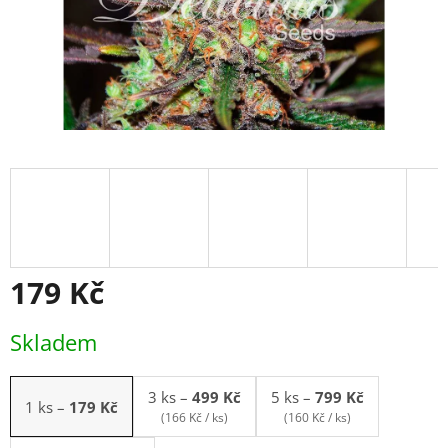
179 Kč
Měrná
Skladem
cena:
3 ks
–
499 Kč
5 ks
–
799 Kč
1 ks
–
179 Kč
(166 Kč / ks)
(160 Kč / ks)