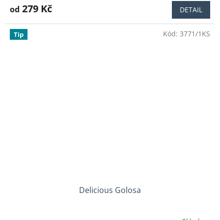
produktu
279 Kč
od
DETAIL
je
4,8
Kód:
3771/1KS
z
Tip
5
hvězdiček.
Delicious Golosa