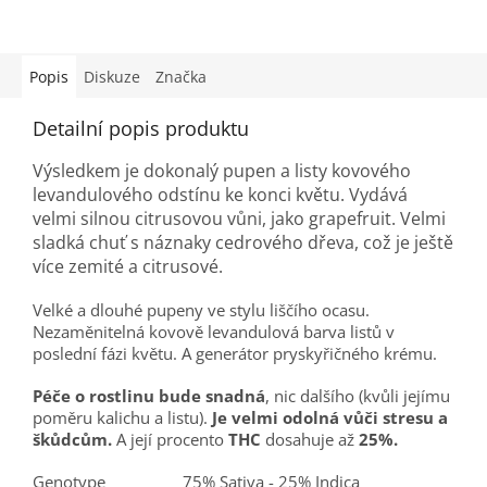
Popis
Diskuze
Značka
Detailní popis produktu
Výsledkem je dokonalý pupen a listy kovového
levandulového odstínu ke konci květu. Vydává
velmi silnou citrusovou vůni, jako grapefruit. Velmi
sladká chuť s náznaky cedrového dřeva, což je ještě
více zemité a citrusové.
Velké a dlouhé pupeny ve stylu liščího ocasu.
Nezaměnitelná kovově levandulová barva listů v
poslední fázi květu. A generátor pryskyřičného krému.
Péče o rostlinu bude snadná
, nic dalšího (kvůli jejímu
poměru kalichu a listu).
Je velmi odolná vůči stresu a
škůdcům.
A
její procento
THC
dosahuje až
25%.
Genotype
75% Sativa - 25% Indica