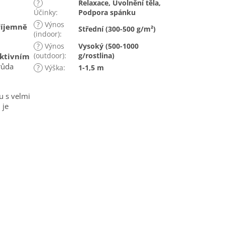
?
Relaxace, Uvolnění těla,
Účinky
:
Podpora spánku
?
Výnos
příjemně
Střední (300-500 g/m²)
(indoor)
:
?
Výnos
Vysoký (500-1000
(outdoor)
:
g/rostlina)
aktivním
růda
?
Výška
:
1-1,5 m
u s velmi
n
je