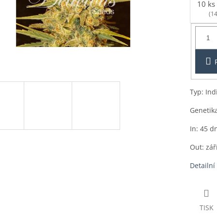
10 ks
(14
Balení:
1ks
Typ: Ind
Genetika
In: 45 d
Out: zář
Detailní
TISK