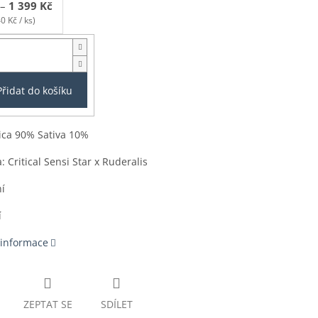
–
1 399 Kč
0 Kč / ks)
Přidat do košíku
ica 90% Sativa 10%
: Critical Sensi Star x Ruderalis
ní
í
 informace
ZEPTAT SE
SDÍLET