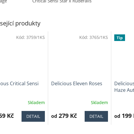
eage
Critical Sensi Star x Ruderalis
sející produkty
Kód:
3759/1KS
Kód:
3765/1KS
Tip
ious Critical Sensi
Delicious Eleven Roses
Delicious
Haze Au
Skladem
Skladem
ěrné
Průměrné
Průměrné
cení
hodnocení
hodnocen
ktu
59 Kč
produktu
279 Kč
produktu
199 
od
od
DETAIL
DETAIL
je
je
3,3
4,5
z
z