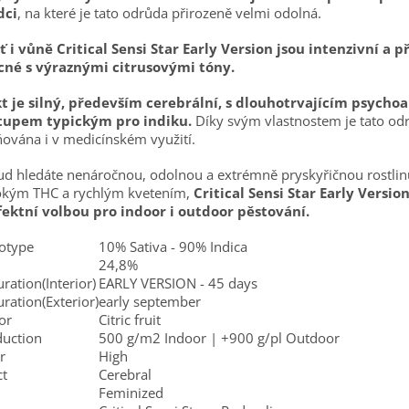
dci
, na které je tato odrůda přirozeně velmi odolná.
 i vůně Critical Sensi Star Early Version jsou intenzivní a 
cné s výraznými citrusovými tóny.
kt je silný, především cerebrální, s dlouhotrvajícím psycho
tupem typickým pro indiku.
Díky svým vlastnostem je tato od
ována i v medicínském využití.
d hledáte nenáročnou, odolnou a extrémně pryskyřičnou rostlin
okým THC a rychlým kvetením,
Critical Sensi Star Early Versio
fektní volbou pro indoor i outdoor pěstování.
otype
10% Sativa - 90% Indica
24,8%
ration(Interior)
EARLY VERSION - 45 days
ration(Exterior)
early september
or
Citric fruit
duction
500 g/m2 Indoor | +900 g/pl Outdoor
r
High
ct
Cerebral
Feminized