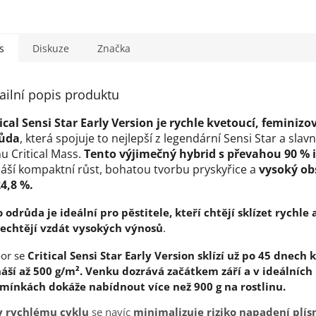
s
Diskuze
Značka
ailní popis produktu
tical Sensi Star Early Version
je rychle kvetoucí, feminiz
ůda
, která spojuje to nejlepší z legendární Sensi Star a sla
u Critical Mass.
Tento výjimečný hybrid s převahou 90 % 
náší kompaktní růst, bohatou tvorbu pryskyřice a
vysoký ob
24,8 %.
 odrůda je ideální pro pěstitele, kteří chtějí sklízet rychle
nechtějí vzdát vysokých výnosů
.
oor se
Critical Sensi Star Early Version
sklízí už po 45 dnech 
náší až 500 g/m². Venku dozrává začátkem září a v ideálních
mínkách dokáže nabídnout více než 900 g na rostlinu.
y rychlému cyklu
se navíc
minimalizuje riziko napadení plís