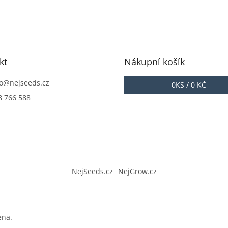
5
5
iček.
hvězdiček.
hvězdiček
kt
Nákupní košík
o
@
nejseeds.cz
0
KS /
0 KČ
8 766 588
NejSeeds.cz
NejGrow.cz
ena.