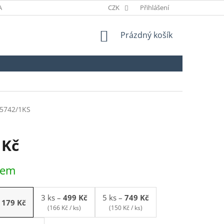
ANÉ ZNAČKY
ODSTOUPENÍ OD SMLOUVY
CZK
Přihlášení
NÁKUPNÍ
Prázdný košík
KOŠÍK
5742/1KS
 Kč
dem
3 ks
–
499 Kč
5 ks
–
749 Kč
179 Kč
(166 Kč / ks)
(150 Kč / ks)