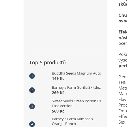
šků
Chuť
ovo
Efe
nás
oceň
Poku
vys
Top 5 produktů
per
Buddha Seeds Magnum Auto
Gen
149 Kč
THC
Barney's Farm Gorilla Zkittlez
Matu
269 Kč
Matu
Flav
Sweet Seeds Green Poison F1
Pro
Fast Version
Odo
569 Kč
Effe
Barney's Farm Mimosa x
Sex
Orange Punch