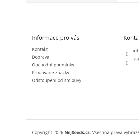
5
Z
hvězd
á
p
a
t
Informace pro vás
Konta
í
Kontakt
inf
Doprava
72
Obchodní podmínky
Prodávané značky
Odstoupení od smlouvy
Copyright 2026
NejSeeds.cz
. Všechna práva vyhraz