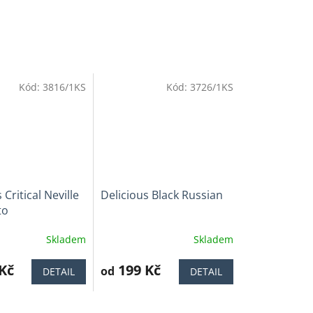
Kód:
3816/1KS
Kód:
3726/1KS
 Critical Neville
Delicious Black Russian
to
Skladem
Skladem
Průměrné
í
hodnocení
Kč
produktu
199 Kč
od
DETAIL
DETAIL
je
4,5
z