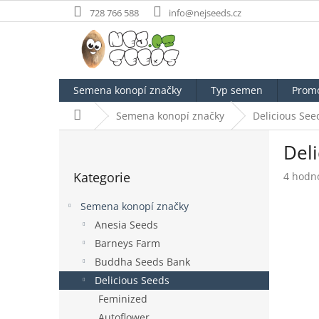
Přejít
728 766 588
info@nejseeds.cz
na
obsah
Semena konopí značky
Typ semen
Prom
Domů
Semena konopí značky
Delicious See
P
Deli
o
Přeskočit
s
Kategorie
Průměr
4 hodn
kategorie
t
hodnoc
r
produk
Semena konopí značky
a
je
Anesia Seeds
n
5,0
Barneys Farm
z
n
5
í
Buddha Seeds Bank
hvězdič
p
Delicious Seeds
a
Feminized
n
Autoflower