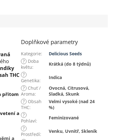
Doplňkové parametry
Kategorie
:
Delicious Seeds
ovaná
vného
?
Doba
Krátká (do 8 týdnů)
květu
:
indiky
sah THC
?
Indica
Genetika
:
?
Chuť /
Ovocná, Citrusová,
 a přitom
Aroma
:
Sladká, Skunk
?
Obsah
Velmi vysoké (nad 24
THC
:
%)
kvetení a
?
Feminizované
Pohlaví
:
?
Venku, Uvnitř, Skleník
Prostředí
:
němi a