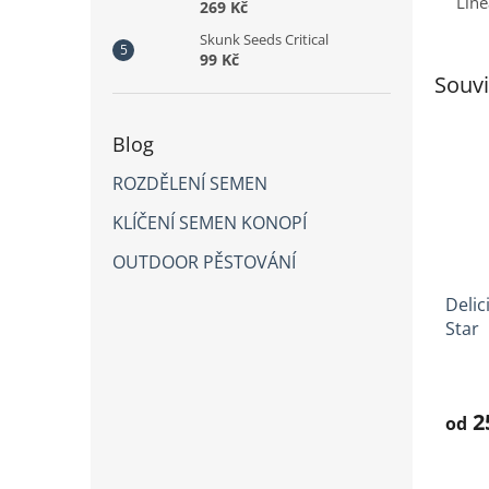
Lin
269 Kč
Skunk Seeds Critical
99 Kč
Souvi
Blog
ROZDĚLENÍ SEMEN
KLÍČENÍ SEMEN KONOPÍ
OUTDOOR PĚSTOVÁNÍ
Delic
Star
Prům
hodno
produ
2
od
je
3,3
z