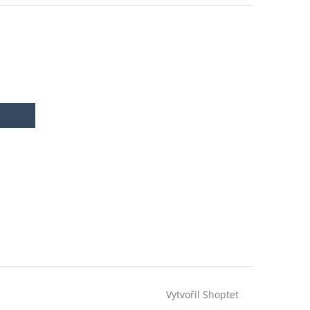
5
.
hvězdiček.
Vytvořil Shoptet