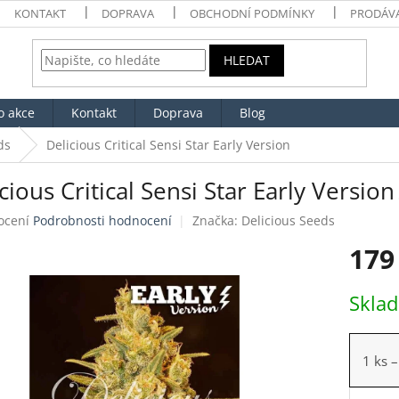
KONTAKT
DOPRAVA
OBCHODNÍ PODMÍNKY
PRODÁV
HLEDAT
o akce
Kontakt
Doprava
Blog
ds
Delicious Critical Sensi Star Early Version
cious Critical Sensi Star Early Version
né
ocení
Podrobnosti hodnocení
Značka:
Delicious Seeds
ení
179
tu
Měrná
Skla
cena:
ek.
1 ks
–