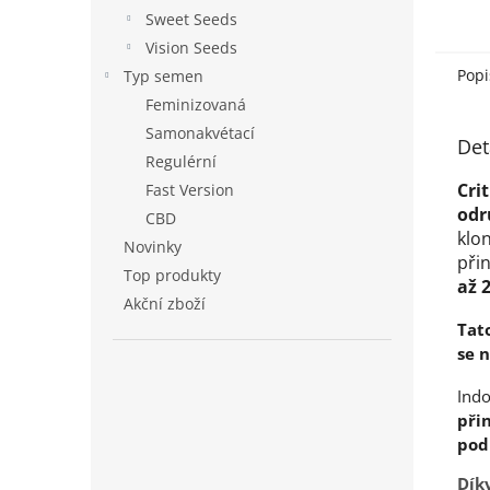
Sweet Seeds
Vision Seeds
Popi
Typ semen
Feminizovaná
Samonakvétací
Det
Regulérní
Cri
Fast Version
odr
CBD
klon
Novinky
při
Top produkty
až 
Akční zboží
Tato
se 
Ind
při
pod
Dík