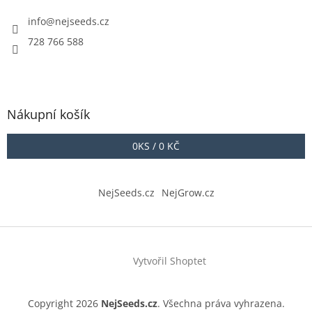
info
@
nejseeds.cz
728 766 588
Nákupní košík
0
KS /
0 KČ
NejSeeds.cz
NejGrow.cz
Vytvořil Shoptet
Copyright 2026
NejSeeds.cz
. Všechna práva vyhrazena.