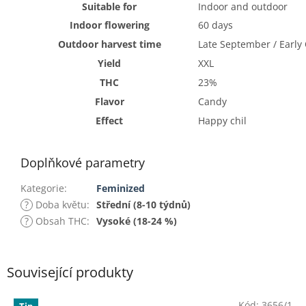
Suitable for
Indoor and outdoor
Indoor flowering
60 days
Outdoor harvest time
Late September / Early
Yield
XXL
THC
23%
Flavor
Candy
Effect
Happy chil
Doplňkové parametry
Kategorie
:
Feminized
?
Doba květu
:
Střední (8-10 týdnů)
?
Obsah THC
:
Vysoké (18-24 %)
Související produkty
Kód:
3656/1
Tip