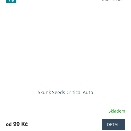
Skunk Seeds Critical Auto
Skladem
Průměrné
hodnocení
produktu
99 Kč
od
DETAIL
je