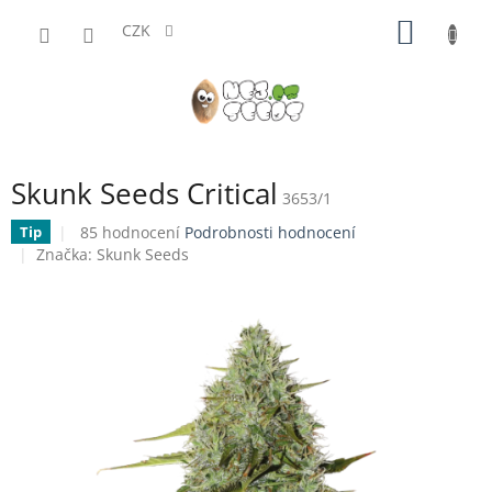
Přejít
NÁKUP
na
CZK
obsah
KOŠÍK
Skunk Seeds Critical
3653/1
Průměrné
85 hodnocení
Podrobnosti hodnocení
Tip
hodnocení
Značka:
Skunk Seeds
produktu
je
3,9
z
5
hvězdiček.