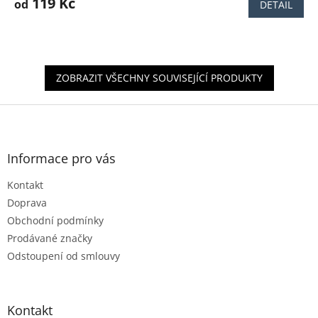
produktu
119 Kč
od
DETAIL
je
3,7
z
5
hvězdiček.
ZOBRAZIT VŠECHNY SOUVISEJÍCÍ PRODUKTY
Z
á
p
a
Informace pro vás
t
Kontakt
í
Doprava
Obchodní podmínky
Prodávané značky
Odstoupení od smlouvy
Kontakt