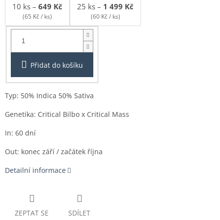
10 ks
–
649 Kč
25 ks
–
1 499 Kč
(65 Kč / ks)
(60 Kč / ks)
Balení:
1ks
Přidat do košíku
Typ: 50% Indica 50% Sativa
Genetika:
Critical Bilbo x Critical Mass
In: 60 dní
Out: konec září / začátek října
Detailní informace
ZEPTAT SE
SDÍLET