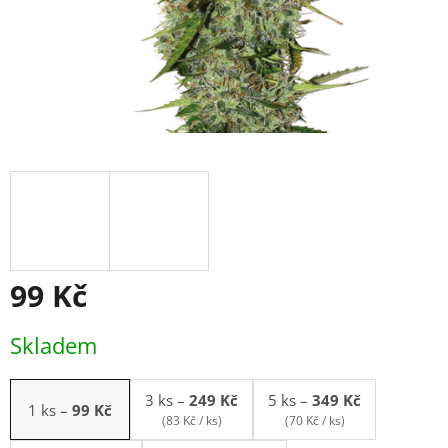
99 Kč
Měrná
Skladem
cena:
3 ks
–
249 Kč
5 ks
–
349 Kč
1 ks
–
99 Kč
(83 Kč / ks)
(70 Kč / ks)