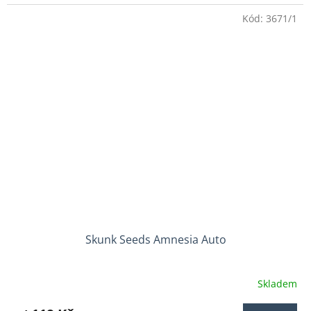
3,7
Kód:
3671/1
z
5
hvězdiček.
Skunk Seeds Amnesia Auto
Skladem
Průměrné
hodnocení