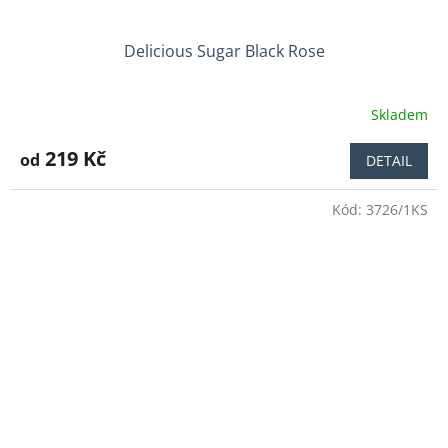
Delicious Sugar Black Rose
Skladem
Průměrné
hodnocení
produktu
219 Kč
od
DETAIL
je
4,3
Kód:
3726/1KS
z
5
hvězdiček.