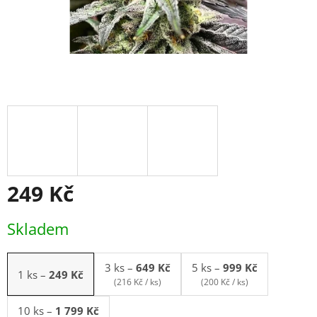
249 Kč
Měrná
Skladem
cena:
3 ks
–
649 Kč
5 ks
–
999 Kč
1 ks
–
249 Kč
(216 Kč / ks)
(200 Kč / ks)
10 ks
–
1 799 Kč