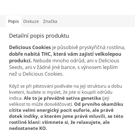
Popis
Diskuze
Značka
Detailní popis produktu
Delicious Cookies
je p
ůsobivě pryskyřičná rostlina,
dobře nabitá THC,
která vám zajistí velkolepou
produkci.
Nebude mnoho odrůd, ani v Delicious
Seeds, ani v žádné jiné bance, s výnosem lepším
než u Delicious Cookies.
Když se při pěstování podíváte na její strukturu a dobu
kvetení, budete si myslet, že jste si koupili odrůdu
indica.
Ale to je převážně sativa genetika
(její
velikost to může dosvědčovat).
Od prvního okamžiku
cítíte velmi energický pocit euforie, ale právě
dotek indiky, o kterém jsme právě mluvili, se této
rostlině klaní: všimnete si, že relaxujete, ale
nedostanete KO.