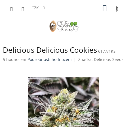
Přejít
NÁKUP
na
CZK
obsah
KOŠÍK
Delicious Delicious Cookies
6177/1KS
Průměrné
5 hodnocení
Podrobnosti hodnocení
Značka:
Delicious Seeds
hodnocení
produktu
je
4,8
z
5
hvězdiček.