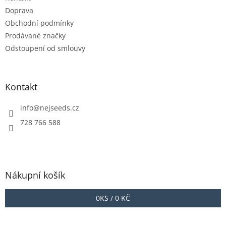
í
Doprava
Obchodní podmínky
Prodávané značky
Odstoupení od smlouvy
Kontakt
info
@
nejseeds.cz
728 766 588
Nákupní košík
0
KS /
0 KČ