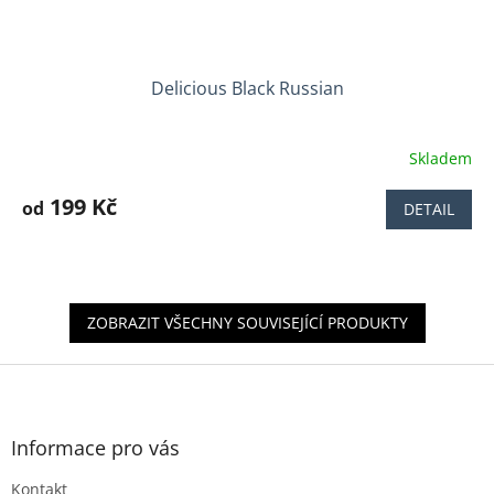
Delicious Black Russian
Skladem
Průměrné
hodnocení
produktu
199 Kč
od
DETAIL
je
4,5
z
5
hvězdiček.
ZOBRAZIT VŠECHNY SOUVISEJÍCÍ PRODUKTY
Z
á
p
a
Informace pro vás
t
Kontakt