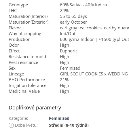
Genotype
60% Sativa - 40% Indica
THC
24%
Maturation(Interior)
55 to 65 days
Maturation(Exterior)
early October
Flavor
earl gray tea, cookies, earthy nuan
Way of cropping
Ind/Out
Production
600 g/m2 Indoor | +1500 g/pl Ou
Odor
High
Effect
Euphoric
Resistance to mold
High
Pest resistance
High
Sex
Feminized
Lineage
GIRL SCOUT COOKIES x WEDDING 
BHO Performance
21%
Irrigation tolerance
High
Medicinal Value
High
Doplňkové parametry
Kategorie
:
Feminized
?
Doba květu
:
Střední (8-10 týdnů)