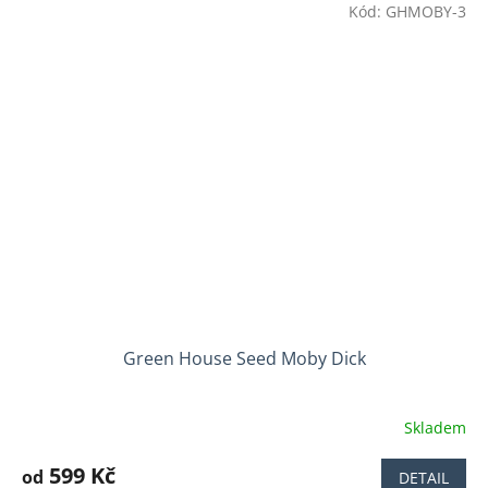
Kód:
GHMOBY-3
z
5
hvězdiček.
Green House Seed Moby Dick
Skladem
Průměrné
hodnocení
produktu
599 Kč
od
DETAIL