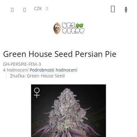
Přejít
NÁKUP
na
CZK
obsah
KOŠÍK
Green House Seed Persian Pie
GH-PERSPIE-FEM-3
Průměrné
4 hodnocení
Podrobnosti hodnocení
hodnocení
Značka:
Green House Seed
produktu
je
4,0
z
5
hvězdiček.