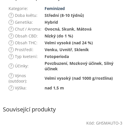
Kategorie
:
Feminized
?
Doba květu
:
Střední (8-10 týdnů)
?
Genetika
:
Hybrid
?
Chuť / Aroma
:
Ovocná, Skunk, Mátová
?
Obsah CBD
:
Nízký (do 1 %)
?
Obsah THC
:
Velmi vysoké (nad 24 %)
?
Prostředí
:
Venku, Uvnitř, Skleník
?
Typ kvetení
:
Fotoperioda
Povzbuzení, Mozkový účinek, Silný
?
Účinky
:
účinek
?
Výnos
Velmi vysoký (nad 1000 g/rostlina)
(outdoor)
:
?
Výška
:
nad 1,5 m
Související produkty
Kód:
GHSMAUTO-3