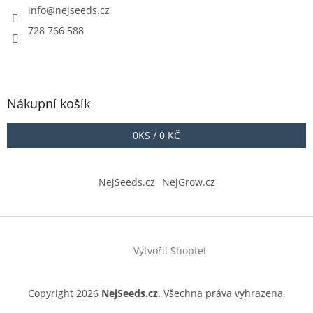
info
@
nejseeds.cz
728 766 588
Nákupní košík
0
KS /
0 KČ
NejSeeds.cz
NejGrow.cz
Vytvořil Shoptet
Copyright 2026
NejSeeds.cz
. Všechna práva vyhrazena.