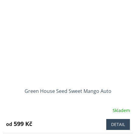
Green House Seed Sweet Mango Auto
Skladem
Průměrné
hodnocení
produktu
599 Kč
od
DETAIL
je
5,0