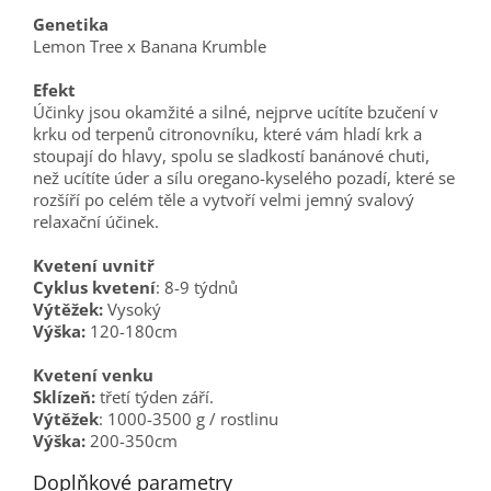
Genetika
Lemon Tree x Banana Krumble
Efekt
Účinky jsou okamžité a silné, nejprve ucítíte bzučení v
krku od terpenů citronovníku, které vám hladí krk a
stoupají do hlavy, spolu se sladkostí banánové chuti,
než ucítíte úder a sílu oregano-kyselého pozadí, které se
rozšíří po celém těle a vytvoří velmi jemný svalový
relaxační účinek.
Kvetení uvnitř
Cyklus kvetení
: 8-9 týdnů
Výtěžek:
Vysoký
Výška:
120-180cm
Kvetení venku
Sklízeň:
třetí týden září.
Výtěžek
: 1000-3500 g / rostlinu
Výška:
200-350cm
Doplňkové parametry