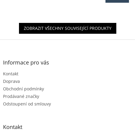
je
5,0
z
5
hvězdiček.
ZOBRAZIT VŠECHNY SOUVISEJÍCÍ PRODUKTY
Z
á
p
a
Informace pro vás
t
Kontakt
í
Doprava
Obchodní podmínky
Prodávané značky
Odstoupení od smlouvy
Kontakt