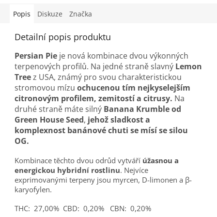
Popis
Diskuze
Značka
Detailní popis produktu
Persian Pie
je nová kombinace dvou výkonných
terpenových profilů. Na jedné straně slavný
Lemon
Tree
z USA, známý pro svou charakteristickou
stromovou mízu
ochucenou tím nejkyselejším
citronovým profilem, zemitostí a citrusy.
Na
druhé straně máte silný
Banana Krumble od
Green House Seed
,
jehož sladkost a
komplexnost banánové chuti se mísí se silou
OG.
Kombinace těchto dvou odrůd vytváří
úžasnou a
energickou hybridní rostlinu
. Nejvíce
exprimovanými terpeny jsou myrcen, D-limonen a β-
karyofylen.
THC:
27,00%
CBD:
0,20%
CBN:
0,20%