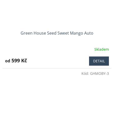
Green House Seed Sweet Mango Auto
Skladem
Průměrné
hodnocení
produktu
599 Kč
od
DETAIL
je
5,0
Kód:
GHMOBY-3
z
5
hvězdiček.