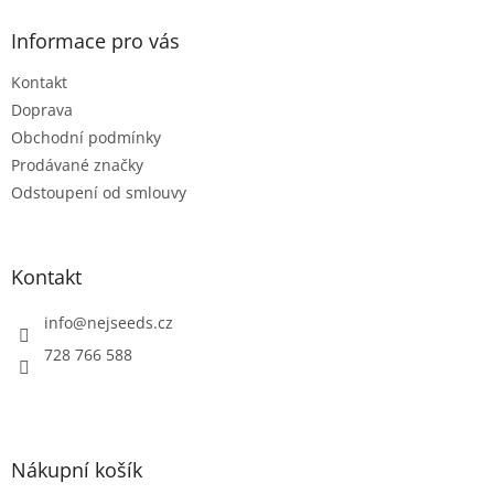
p
a
Informace pro vás
t
Kontakt
í
Doprava
Obchodní podmínky
Prodávané značky
Odstoupení od smlouvy
Kontakt
info
@
nejseeds.cz
728 766 588
Nákupní košík