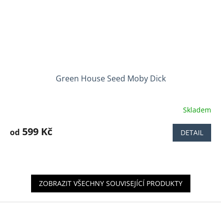
Green House Seed Moby Dick
Skladem
Průměrné
hodnocení
produktu
599 Kč
od
DETAIL
je
5,0
z
5
hvězdiček.
ZOBRAZIT VŠECHNY SOUVISEJÍCÍ PRODUKTY
Z
á