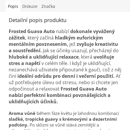
Popis
Diskuze
Značka
Detailní popis produktu
Frosted Guava Auto
nabízí
dokonale vyvážený
zážitek
, který začíná
hladkým euforickým
mentálním povznesením,
jež
zvyšuje kreativitu
a soustředění.
Jak se účinky usazují, přecházejí do
hluboké a uklidňující relaxace
, která
uvolňuje
stres a napětí
v celém těle. I když je uklidňující,
nezanechává uživatele připoutané k gauči, což z něj
činí
ideální odrůdu pro denní i večerní použití.
Ať
už potřebujete úlevu od stresu, nebo si chcete jen
odpočinout a relaxovat
Frosted Guava Auto
nabízí perfektní kombinaci povznášejících a
uklidňujících účinků.
Aroma
vůně
během fáze květu je lahodnou kombinací
sladké, tropické guavy s krémovými a dezertními
podtóny.
Po sklizni se vůně stává zemitější a