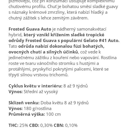
pižmovější, což při konzumaci ustupuje komplexnímu
chuťovému profilu. Chuť je bohatou směsí sladké guavy
s náznaky krémové zmrzliny, která nabízí hladký a
chutný zážitek s lehce zemitým závěrem.
Frosted Guava Auto
je nádherný samonakvétací
hybrid,
který vznikl křížením sladké tropické
odrůdy Frosted Guava s populární Gelato #41 Auto.
Tato
odrůda nabízí dokonalou fúzi bohatých,
ovocných chutí a silných účinků
, což vede k
jedinečnému zážitku z kouření nebo vapování. Rostlina
roste ve tvaru vánočního stromku s hustými a
protáhlými, pryskyřicí pokrytými palicemi, které se
třpytí silnou vrstvou trichomů.
Cyklus květu
v interiéru
:
8 až 9 týdnů
Výnos:
Střední až vysoký
Sklizeň
venku
:
Doba květu 8 až 9 týdnů
Výnos:
180 g/rostlina
Průměrná výška:
100 cm
THC:
25%
CBD:
0,30%
CBN:
0,10%