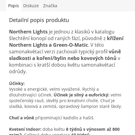
Popis
Diskuze
Značka
Detailní popis produktu
Northern Lights
je jednou z klasiků v katalogu
šlechtění konopí od raných fází, původně z
křížení
Northern Lights a Green-O-Matic
. V této
samonakvétací verzi zachovali typický profil
vůně
sladkosti a koření/bylin nebo kovových tónů
v
kombinaci s kratší dobou květu samonakvétací
odrůdy.
Účinky:
Vysoké a energické, velmi vyvážené. Rychlý a
dlouhotrvající účinek.
Účinek je silný a euforický:
velmi
společenský rauš, skvělý pro kreativní chvíle. Chuť je
sladká, kovová a zemitá, opravdový šampion staré školy.
Chuť a vůně
připomínající kadidlo a hašiš.
Kvetení Indoor:
doba květu
8 týdnů s výnosem až 800
gr/m2.
Celková doba vegetace
10 týdnů.