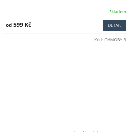
Skladem
Průměrné
hodnocení
produktu
599 Kč
od
DETAIL
je
5,0
Kód:
GHMOBY-3
z
5
hvězdiček.