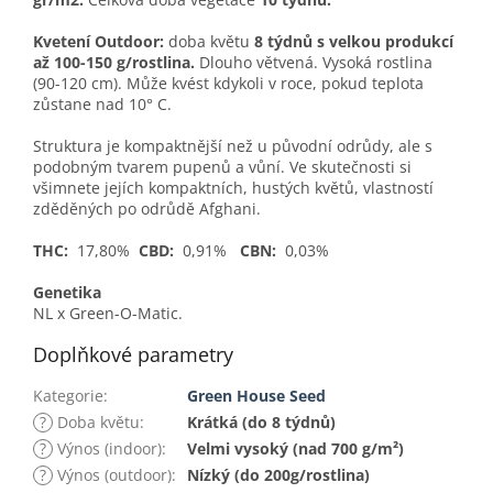
Kvetení Outdoor:
doba květu
8 týdnů s velkou produkcí
až 100-150 g/rostlina.
Dlouho větvená.
Vysoká rostlina
(90-120 cm).
Může kvést kdykoli v roce, pokud teplota
zůstane nad 10° C.
Struktura je kompaktnější než u původní odrůdy, ale s
podobným tvarem pupenů a vůní. Ve skutečnosti si
všimnete jejích kompaktních, hustých květů, vlastností
zděděných po odrůdě Afghani.
THC:
17,80%
CBD:
0,91%
CBN:
0,03%
Genetika
NL x Green-O-Matic.
Doplňkové parametry
Kategorie
:
Green House Seed
?
Doba květu
:
Krátká (do 8 týdnů)
?
Výnos (indoor)
:
Velmi vysoký (nad 700 g/m²)
?
Výnos (outdoor)
:
Nízký (do 200g/rostlina)