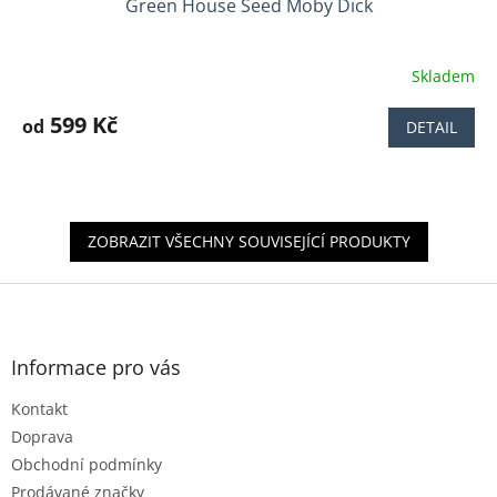
Green House Seed Moby Dick
Skladem
Průměrné
hodnocení
produktu
599 Kč
od
DETAIL
je
5,0
z
5
hvězdiček.
ZOBRAZIT VŠECHNY SOUVISEJÍCÍ PRODUKTY
Z
á
p
a
Informace pro vás
t
Kontakt
í
Doprava
Obchodní podmínky
Prodávané značky