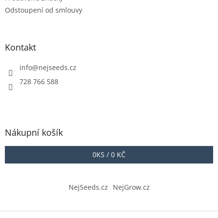
Odstoupení od smlouvy
Kontakt
info
@
nejseeds.cz
728 766 588
Nákupní košík
0
KS /
0 KČ
NejSeeds.cz
NejGrow.cz