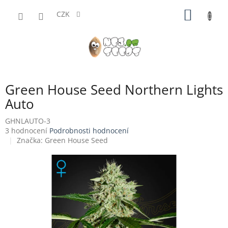
Přejít
NÁKUP
na
CZK
obsah
KOŠÍK
Green House Seed Northern Lights
Auto
GHNLAUTO-3
Průměrné
3 hodnocení
Podrobnosti hodnocení
hodnocení
Značka:
Green House Seed
produktu
je
4,3
z
5
hvězdiček.