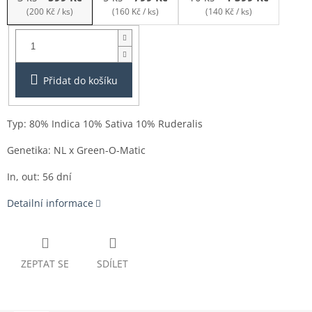
(200 Kč / ks)
(160 Kč / ks)
(140 Kč / ks)
Balení:
3ks
Přidat do košíku
Typ: 80% Indica 10% Sativa 10% Ruderalis
Genetika: NL x Green-O-Matic
In, out: 56 dní
Detailní informace
ZEPTAT SE
SDÍLET