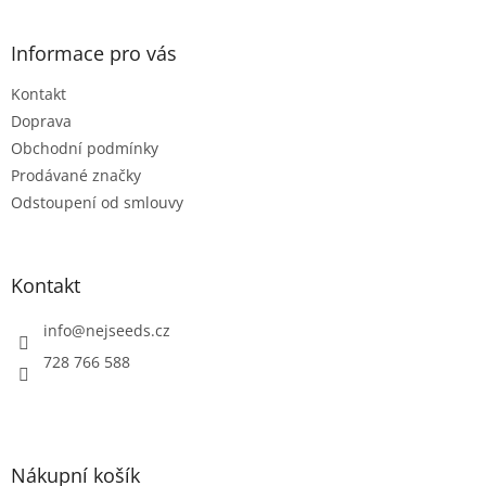
á
p
a
Informace pro vás
t
Kontakt
í
Doprava
Obchodní podmínky
Prodávané značky
Odstoupení od smlouvy
Kontakt
info
@
nejseeds.cz
728 766 588
Nákupní košík