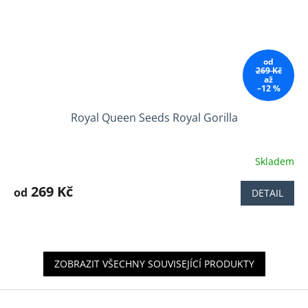
od
269 Kč
až
–12 %
Royal Queen Seeds Royal Gorilla
Skladem
Průměrné
hodnocení
produktu
269 Kč
od
DETAIL
je
4,0
z
5
hvězdiček.
ZOBRAZIT VŠECHNY SOUVISEJÍCÍ PRODUKTY
Z