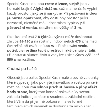
Special Kush s oblibou
roste divoce,
stejně jako v
hornaté krajině
Afghánistánu,
což znamená, že vyplní
každý prostor, jaký se jí naskytne. Při pěstování
indoor
je nutná opatrnost
, aby dostupný prostor příliš
nezarostl, nicméně má-li dost místa, typicky
při
pěstování venku,
dosáhne do výšky až
3 m
.
Fáze kvetení trvá
7-8 týdnů
a
výnos
může dosáhnout
zhruba
65-150 g
na rostlinu indoor neboli
475 g
na metr
čtvereční, při osvětlení
600 W.
Při pěstování
venku
potřebuje rostlina teplé prostředí, jaké panuje v Itálii
.
Při dostatku slunce, živin a vody lze získat výnos vyšší než
550 g
na rostlinu.
Chutná po hašiši
Obecně jsou palice Special Kush malé a pevné valounky,
které vypadají jako pokryté jinovatkou a rostou po celé
rostlině. Kouř
má silnou příchuť hašiše a plný efekt
body stone,
který toto konopí získává díky svému
základu Indica. Jedná se o snadnou a základní rostlinu,
která Vám dá příjemné pokouření, a ve formě
feminizovaných semínek je dostupná za nízkou cenu.