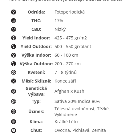
Odrůda:
Fotoperiodická
THC:
17%
CBD:
Nízký
Yield Indoor:
425 - 475 gr/m2
Yield Outdoor:
500 - 550 gr/plant
Výška Indoor:
60 - 100 cm
Výška Outdoor:
200 - 270 cm
Kvetení:
7 - 8 týdnů
Měsíc Sklizně:
Konec září
Genetická
Afghan x Kush
Výbava:
Typ:
Sativa 20% Indica 80%
Tělesná uvolněnost, Těžké,
Účinek:
Vyklidněné
Klima:
Krátké Léto
Chuť:
Ovocná, Pichlavá, Zemitá