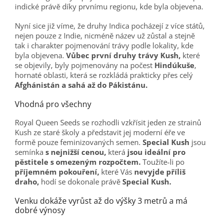
indické právě díky prvnímu regionu, kde byla objevena.
Nyní sice již víme, že druhy Indica pocházejí z více států,
nejen pouze z Indie, nicméně název už zůstal a stejně
tak i charakter pojmenování trávy podle lokality, kde
byla objevena.
Vůbec první druhy trávy Kush,
které
se objevily, byly pojmenovány na počest
Hindúkuše
,
hornaté oblasti, která se rozkládá prakticky přes celý
Afghánistán a sahá až do Pákistánu.
Vhodná pro všechny
Royal Queen Seeds se rozhodli vzkřísit jeden ze strainů
Kush ze staré školy a představit jej moderní éře ve
formě pouze feminizovaných semen.
Special Kush
jsou
semínka
s nejnižší cenou,
která
jsou ideální pro
pěstitele s omezeným rozpočtem.
Toužíte-li po
příjemném pokouření,
které Vás
nevyjde příliš
draho,
hodí se dokonale právě
Special Kush.
Venku dokáže vyrůst až do výšky 3 metrů a má
dobré výnosy