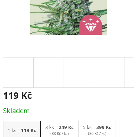
119 Kč
Měrná
Skladem
cena:
3 ks
–
249 Kč
5 ks
–
399 Kč
1 ks
–
119 Kč
(83 Kč / ks)
(80 Kč / ks)