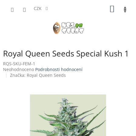
Přejít
NÁKUP
na
CZK
obsah
KOŠÍK
Royal Queen Seeds Special Kush 1
RQS-SKU-FEM-1
Průměrné
Neohodnoceno
Podrobnosti hodnocení
hodnocení
Značka:
Royal Queen Seeds
produktu
je
0,0
z
5
hvězdiček.