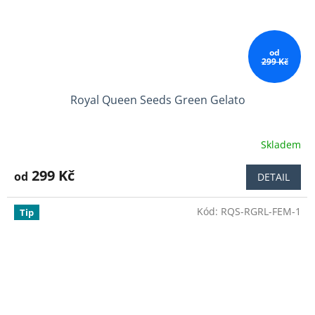
od
299 Kč
Royal Queen Seeds Green Gelato
Skladem
Průměrné
hodnocení
produktu
299 Kč
od
DETAIL
je
3,9
Kód:
RQS-RGRL-FEM-1
z
Tip
5
hvězdiček.