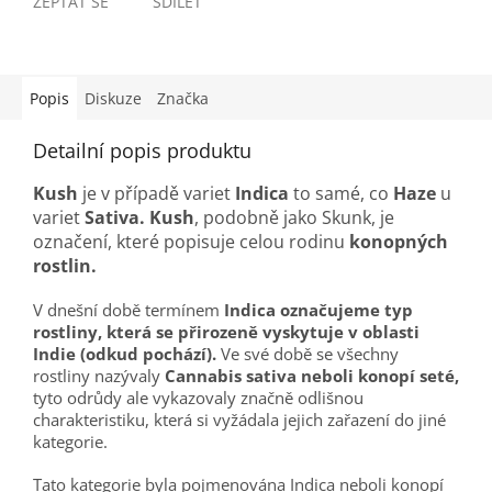
ZEPTAT SE
SDÍLET
Popis
Diskuze
Značka
Detailní popis produktu
Kush
je v případě variet
Indica
to samé, co
Haze
u
variet
Sativa.
Kush
, podobně jako Skunk, je
označení, které popisuje celou rodinu
konopných
rostlin.
V dnešní době termínem
Indica označujeme typ
rostliny, která se přirozeně vyskytuje v oblasti
Indie (odkud pochází).
Ve své době se všechny
rostliny nazývaly
Cannabis sativa neboli konopí seté,
tyto odrůdy ale vykazovaly značně odlišnou
charakteristiku, která si vyžádala jejich zařazení do jiné
kategorie.
Tato kategorie byla pojmenována Indica neboli konopí