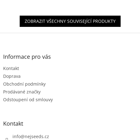
z
5
hvězdiček.
ZOBRAZIT VŠECHNY SOUVISEJÍCÍ PRODUKTY
Z
á
p
a
Informace pro vás
t
Kontakt
í
Doprava
Obchodní podmínky
Prodávané značky
Odstoupení od smlouvy
Kontakt
info
@
nejseeds.cz