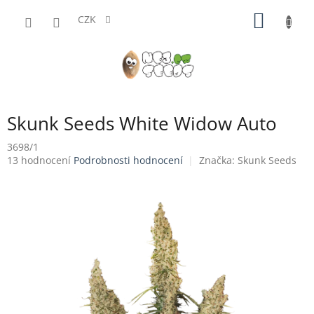
Přejít
NÁKUP
na
CZK
obsah
KOŠÍK
Skunk Seeds White Widow Auto
3698/1
Průměrné
13 hodnocení
Podrobnosti hodnocení
Značka:
Skunk Seeds
hodnocení
produktu
je
4,0
z
5
hvězdiček.