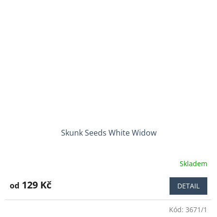
Skunk Seeds White Widow
Skladem
Průměrné
hodnocení
produktu
129 Kč
od
DETAIL
je
4,2
Kód:
3671/1
z