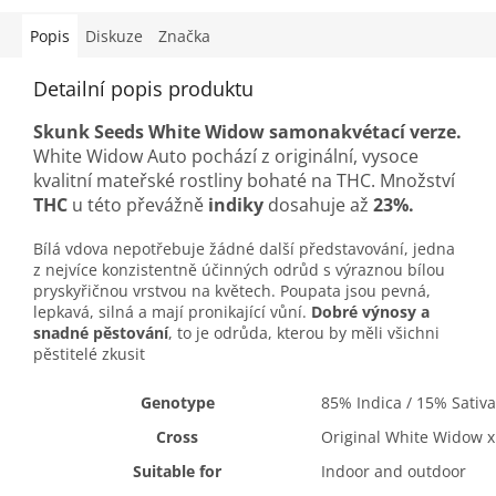
Popis
Diskuze
Značka
Detailní popis produktu
Skunk Seeds White Widow samonakvétací
verze.
White Widow Auto
pochází z originální, vysoce
kvalitní mateřské rostliny bohaté na THC.
Množství
THC
u této převážně
indiky
dosahuje až
23%.
Bílá vdova nepotřebuje žádné další představování, jedna
z nejvíce konzistentně účinných odrůd s výraznou bílou
pryskyřičnou vrstvou na květech.
Poupata jsou pevná,
lepkavá, silná a mají pronikající vůní.
Dobré výnosy a
snadné pěstování
, to je odrůda, kterou by měli všichni
pěstitelé zkusit
Genotype
85% Indica / 15% Sativa
Cross
Original White Widow x
Suitable for
Indoor and outdoor