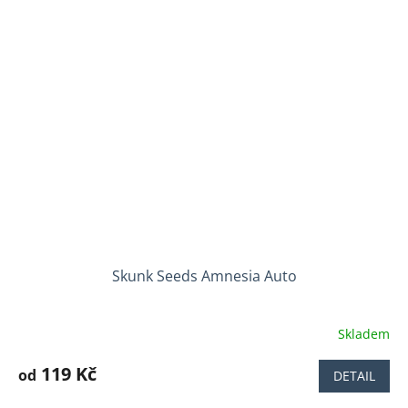
5
hvězdiček.
Skunk Seeds Amnesia Auto
Skladem
Průměrné
hodnocení
produktu
119 Kč
od
DETAIL
je
3,7