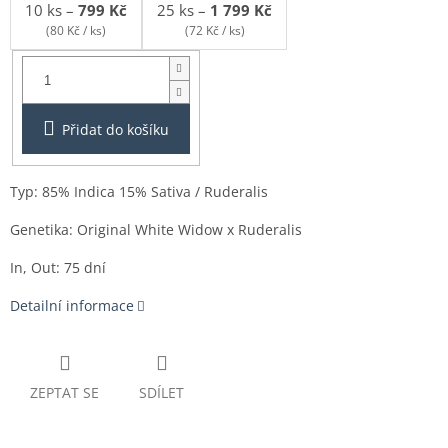
10 ks
–
799 Kč
25 ks
–
1 799 Kč
(80 Kč / ks)
(72 Kč / ks)
Balení:
1ks
Přidat do košíku
Typ: 85% Indica 15% Sativa / Ruderalis
Genetika: Original White Widow x Ruderalis
In, Out: 75 dní
Detailní informace
ZEPTAT SE
SDÍLET