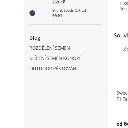
269 Kč
1. c
Resp
Skunk Seeds Critical
99 Kč
Souvi
Blog
ROZDĚLENÍ SEMEN
Kó
KLÍČENÍ SEMEN KONOPÍ
OUTDOOR PĚSTOVÁNÍ
Sweet
F1 Fa
Prům
hodno
produ
6
od
je