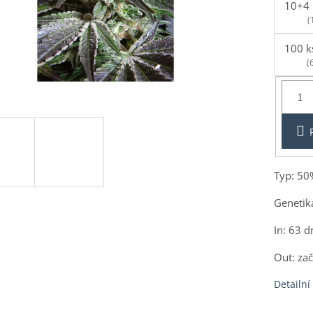
10+4 
(
100 k
(
Balení:
3+1ks
Typ: 50
Genetik
In: 63 d
Out: zač
Detailní