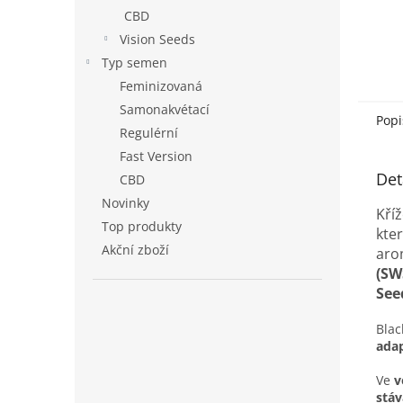
CBD
Vision Seeds
Typ semen
Feminizovaná
Samonakvétací
Popi
Regulérní
Fast Version
Det
CBD
Novinky
Kří
Top produkty
kte
Akční zboží
aro
(SW
See
Blac
ada
Ve
v
stáv