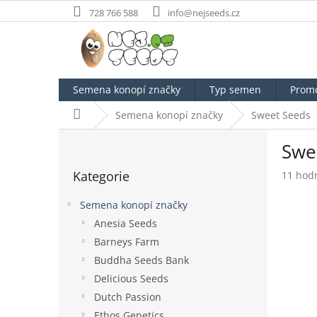
Přejít
728 766 588
info@nejseeds.cz
na
obsah
Semena konopí značky
Typ semen
Prom
Domů
Semena konopí značky
Sweet Seeds
P
Swe
o
Přeskočit
s
Kategorie
Průměr
11 hod
kategorie
t
hodnoc
r
produk
Semena konopí značky
a
je
Anesia Seeds
n
4,4
Barneys Farm
z
n
5
í
Buddha Seeds Bank
hvězdič
p
Delicious Seeds
a
Dutch Passion
n
Ethos Genetics