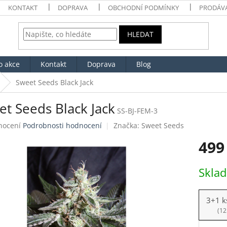
KONTAKT
DOPRAVA
OBCHODNÍ PODMÍNKY
PRODÁV
HLEDAT
o akce
Kontakt
Doprava
Blog
Sweet Seeds Black Jack
et Seeds Black Jack
SS-BJ-FEM-3
né
nocení
Podrobnosti hodnocení
Značka:
Sweet Seeds
ení
499
tu
Měrná
Skla
cena:
ek.
3+1 k
(12