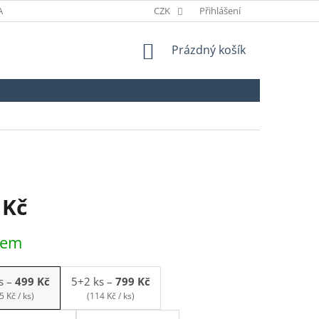
ANÉ ZNAČKY
ODSTOUPENÍ OD SMLOUVY
CZK
Přihlášení
NÁKUPNÍ
Prázdný košík
KOŠÍK
 Kč
dem
s
–
499 Kč
5+2 ks
–
799 Kč
5 Kč / ks)
(114 Kč / ks)