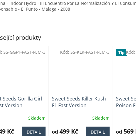
ena
- Indoor Hydro - III Encuentro Por La Normalización Y El Consu
onsable - El Punto - Málaga - 2008
sející produkty
d:
SS-GGF1-FAST-FEM-3
Kód:
SS-KLK-FAST-FEM-3
Kód
Tip
 Seeds Gorilla Girl
Sweet Seeds Killer Kush
Sweet S
st Version
F1 Fast Version
Poison F
Skladem
Skladem
ěrné
Průměrné
Průměrné
cení
hodnocení
hodnocen
ktu
49 Kč
produktu
499 Kč
produktu
569 
od
od
DETAIL
DETAIL
je
je