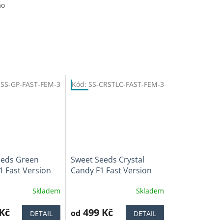
mo
:
SS-GP-FAST-FEM-3
Kód:
SS-CRSTLC-FAST-FEM-3
Tip
eeds Green
Sweet Seeds Crystal
1 Fast Version
Candy F1 Fast Version
Skladem
Skladem
Průměrné
í
hodnocení
Kč
produktu
499 Kč
od
DETAIL
DETAIL
je