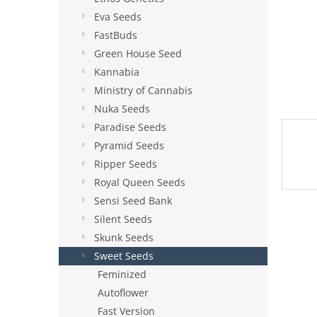
e
Eva Seeds
l
FastBuds
Green House Seed
Kannabia
Ministry of Cannabis
Nuka Seeds
Paradise Seeds
Pyramid Seeds
Ripper Seeds
Royal Queen Seeds
Sensi Seed Bank
Silent Seeds
Skunk Seeds
Sweet Seeds
Feminized
Autoflower
Fast Version