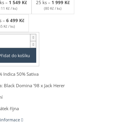
ks
–
1 549 Kč
25 ks
–
1 999 Kč
111 Kč / ks)
(80 Kč / ks)
s
–
6 499 Kč
65 Kč / ks)
Přidat do košíku
% Indica 50% Sativa
a: Black Domina '98 x Jack Herer
ní
átek října
 informace