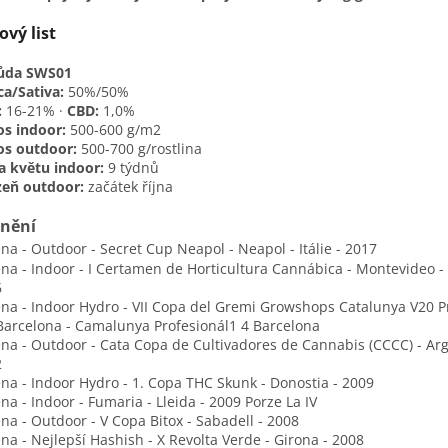
ový list
ůda SWS01
ca/Sativa:
50%/50%
:
16-21% ·
CBD:
1,0%
s indoor:
500-600 g/m2
os outdoor:
500-700 g/rostlina
 květu indoor:
9 týdnů
zeň outdoor:
začátek října
nění
ena
- Outdoor - Secret Cup Neapol - Neapol - Itálie - 2017
ena
- Indoor - I Certamen de Horticultura Cannábica - Montevideo -
6
ena
- Indoor Hydro - VII Copa del Gremi Growshops Catalunya V20 P
Barcelona - Camalunya Profesionál1 4 Barcelona
ena
- Outdoor - Cata Copa de Cultivadores de Cannabis (CCCC) - Arg
2
ena
- Indoor Hydro - 1. Copa THC Skunk - Donostia - 2009
ena
- Indoor - Fumaria - Lleida - 2009 Porze La IV
ena
- Outdoor - V Copa Bitox - Sabadell - 2008
na - Nejlepší Hashish - X Revolta Verde - Girona - 2008