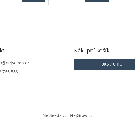
3,9
4,0
z
z
5
5
iček.
hvězdiček.
hvězdiček
kt
Nákupní košík
o
@
nejseeds.cz
0
KS /
0 KČ
8 766 588
NejSeeds.cz
NejGrow.cz