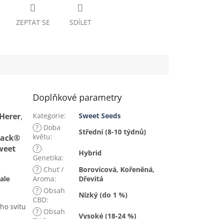
ZEPTAT SE
SDÍLET
Doplňkové parametry
 Herer
,
Kategorie
:
Sweet Seeds
?
Doba
Střední (8-10 týdnů)
květu
:
Jack®
weet
?
Hybrid
Genetika
:
?
Chuť /
Borovicová, Kořeněná,
ale
Aroma
:
Dřevitá
?
Obsah
Nízký (do 1 %)
CBD
:
ho svitu
?
Obsah
Vysoké (18-24 %)