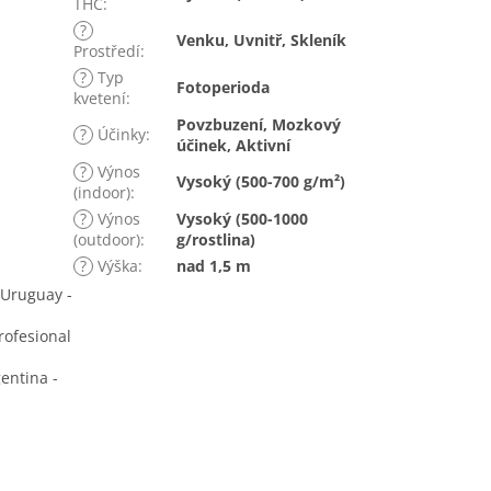
THC
:
?
Venku, Uvnitř, Skleník
Prostředí
:
?
Typ
Fotoperioda
kvetení
:
Povzbuzení, Mozkový
?
Účinky
:
účinek, Aktivní
?
Výnos
Vysoký (500-700 g/m²)
(indoor)
:
?
Výnos
Vysoký (500-1000
(outdoor)
:
g/rostlina)
?
Výška
:
nad 1,5 m
 Uruguay -
rofesional
entina -