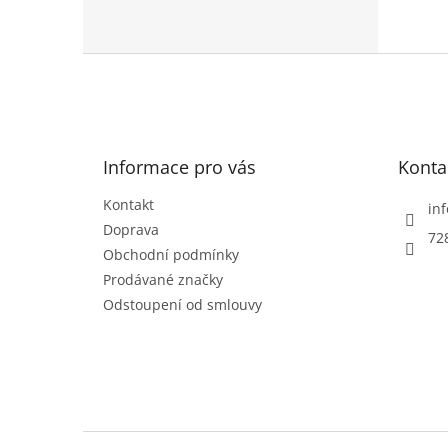
3,9
z
5
Z
hvězd
á
p
a
t
Informace pro vás
Konta
í
Kontakt
inf
Doprava
72
Obchodní podmínky
Prodávané značky
Odstoupení od smlouvy