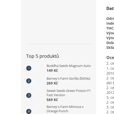
Dat
Odr
Indi
THC
Výno
Výn
Doba
Skli
Top 5 produktů
Oce
2. c
Buddha Seeds Magnum Auto
1. c
149 Kč
201
2. c
Barney's Farm Gorilla Zkittlez
del 
269 Kč
2. c
Sweet Seeds Green Poison F1
201
Fast Version
3. c
569 Kč
2. c
Barney's Farm Mimosa x
3. c
Orange Punch
2.
ce