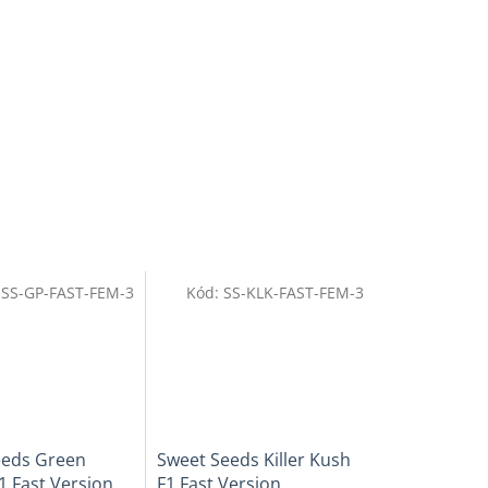
:
SS-GP-FAST-FEM-3
Kód:
SS-KLK-FAST-FEM-3
eeds Green
Sweet Seeds Killer Kush
1 Fast Version
F1 Fast Version