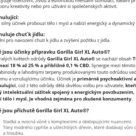
ytuje intenzivní, živou a euforickou mentální stimulaci, ideální p
oru kreativity nebo pro užívání si společenských aktivit.
mulující:
 silný účinek probouzí tělo i mysl a nabízí energický a dynamický 
muluje chuť k jídlu:
lní pro navození chuti k jídlu a zvýšení požitku z jídla.
é jsou účinky přípravku Gorilla Girl XL Auto®?
ralých květech odrůdy
Gorilla Girl XL Auto®
se nachází obsah
T
mezí 18 % až 25 % a přibližně 0,1 % CBD.
Synergie mezi těmito
abinoidy a lahodnými terpeny produkovanými touto odrůdou ved
ému a vzrušujícímu účinku. Účinek je
primárně psychoaktivní 
ulující
, což z této odrůdy dělá skvělou volbu pro uživatele,
kteř
ný intelektuální zážitek spojený s energickým povzbuzením,
í tělo i mysl.
Je vhodná zejména pro zkušené konzumenty
.
é jsou příchutě Gorilla Girl XL Auto®?
Sladká a ovocná vůně s komplexními a obklopujícími nuancemi.
Tóny modrého cypřiše a ušlechtilých dřevin, které dodávají vůni 
a hloubku.