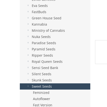
e
Eva Seeds
l
FastBuds
Green House Seed
Kannabia
Ministry of Cannabis
Nuka Seeds
Paradise Seeds
Pyramid Seeds
Ripper Seeds
Royal Queen Seeds
Sensi Seed Bank
Silent Seeds
Skunk Seeds
Sweet Seeds
Feminized
Autoflower
Fast Version