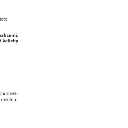
tato
alicemi.
á kalichy
ůdní směsí
rostlinu.