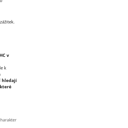
ro
zážitek.
HC v
e k
a
í hledají
 které
charakter