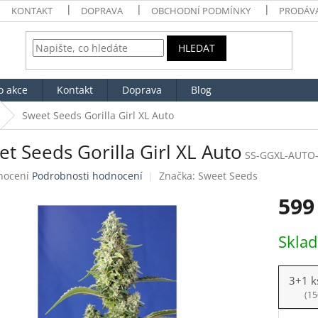
KONTAKT
DOPRAVA
OBCHODNÍ PODMÍNKY
PRODÁV
HLEDAT
o akce
Kontakt
Doprava
Blog
Sweet Seeds Gorilla Girl XL Auto
t Seeds Gorilla Girl XL Auto
SS-GGXL-AUTO
né
nocení
Podrobnosti hodnocení
Značka:
Sweet Seeds
ení
599
tu
Měrná
Skla
cena:
ek.
3+1 k
(15