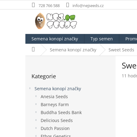
Přejít
728 766 588
info@nejseeds.cz
na
obsah
Semena konopí značky
Typ semen
Prom
Domů
Semena konopí značky
Sweet Seeds
P
Swee
o
Přeskočit
s
Kategorie
Průměr
11 hod
kategorie
t
hodnoc
r
produk
Semena konopí značky
a
je
Anesia Seeds
n
3,5
Barneys Farm
z
n
5
í
Buddha Seeds Bank
hvězdič
p
Delicious Seeds
a
Dutch Passion
n
Ethos Genetics