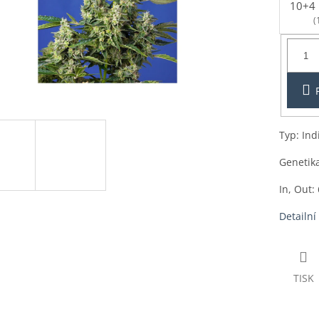
10+4 
(
Balení:
3+1ks
Typ: Ind
Genetik
In, Out:
Detailní
TISK