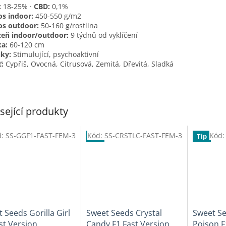
:
18-25% ·
CBD:
0,1%
s indoor:
450-550 g/m2
os outdoor:
50-160 g/rostlina
zeň indoor/outdoor:
9 týdnů od vyklíčení
a:
60-120 cm
ky:
Stimulující, psychoaktivní
:
Cypřiš, Ovocná, Citrusová, Zemitá, Dřevitá, Sladká
sející produkty
d:
SS-GGF1-FAST-FEM-3
Kód:
SS-CRSTLC-FAST-FEM-3
Kód
Tip
Tip
 Seeds Gorilla Girl
Sweet Seeds Crystal
Sweet S
st Version
Candy F1 Fast Version
Poison F