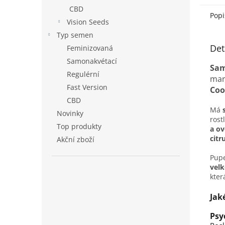
CBD
Popi
Vision Seeds
Typ semen
Det
Feminizovaná
Samonakvétací
Sam
Regulérní
mar
Fast Version
Coo
CBD
Má
s
Novinky
rost
Top produkty
a ov
citr
Akční zboží
Pupe
velk
kter
Jak
Psy