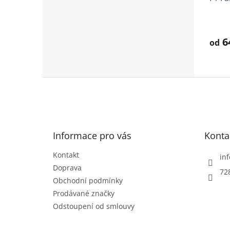
Prům
hodno
produ
6
od
je
3,9
z
5
Z
hvězd
á
p
a
t
Informace pro vás
Konta
í
Kontakt
inf
Doprava
72
Obchodní podmínky
Prodávané značky
Odstoupení od smlouvy