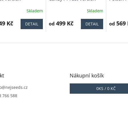
Skladem
Skladem
ěrné
Průměrné
Průměrné
cení
hodnocení
hodnocen
ktu
49 Kč
produktu
499 Kč
produktu
569 
od
od
DETAIL
DETAIL
je
je
3,9
4,0
z
z
5
5
iček.
hvězdiček.
hvězdiček
kt
Nákupní košík
o
@
nejseeds.cz
0
KS /
0 KČ
8 766 588