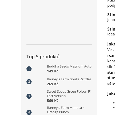
Posk
podp
Sti
Jeho
Sti
Ideá
Jak
Ve z
roz
Top 5 produktů
kan
Buddha Seeds Magnum Auto
siln
149 Kč
stim
sil
Barney's Farm Gorilla Zkittlez
oživ
269 Kč
Sweet Seeds Green Poison F1
Jak
Fast Version
569 Kč
Barney's Farm Mimosa x
Orange Punch