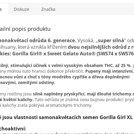
s
Diskuze
Značka
ailní popis produktu
onakvétací odrůda 6. generace
.
Vysoká, „
super silná
“ od
ihuany, která vznikla křížením
dvou nejsilnějších odrůd z 
kies: Gorilla Girl® x Sweet Gelato Auto® (SWS74 x SWS76
ilný, stimulující účinek s velmi vysokým obsahem THC, až 25 %
.
liny mohou tuto hranici dokonce překročit.
Pupeny mají intenzivní
ocnou vůni a chuť s tóny modrého cypřiše a dřeva doplněnými
usovými, zemitými odstíny.
ny rostliny jsou
silně naplněny pryskyřicí, mají dlouhé trichomy 
é květní kalichy.
Tato odrůda je známá svou bujnou produkcí prysk
á kalichy zcela pokrývá aromatickými trichomy.
é jsou vlastnosti samonakvétacích semen Gorilla Girl X
choaktivní: