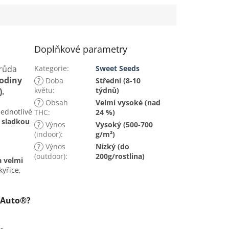
Doplňkové parametry
růda
Kategorie
:
Sweet Seeds
rodiny
?
Doba
Střední (8-10
květu
:
týdnů)
).
?
Obsah
Velmi vysoké (nad
 Jednotlivé
THC
:
24 %)
, sladkou
?
Výnos
Vysoký (500-700
(indoor)
:
g/m²)
?
Výnos
Nízký (do
(outdoor)
:
200g/rostlina)
a velmi
yřice,
L Auto®?