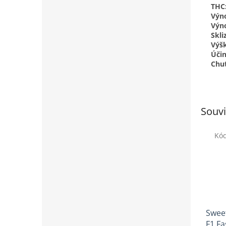
THC
Výno
Výn
Skli
Výšk
Účin
Chuť
Souvi
Kó
Sweet
F1 Fa