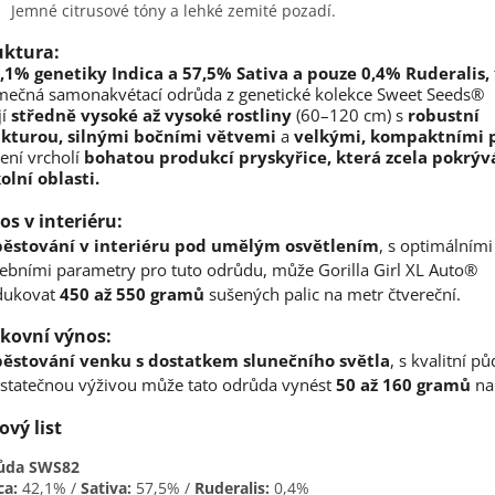
Jemné citrusové tóny a lehké zemité pozadí.
uktura:
,1% genetiky Indica a 57,5% Sativa a pouze 0,4% Ruderalis,
mečná samonakvétací odrůda z genetické kolekce Sweet Seeds®
jí
středně vysoké až vysoké rostliny
(60–120 cm) s
robustní
ukturou, silnými bočními větvemi
a
velkými, kompaktními p
ení vrcholí
bohatou produkcí pryskyřice, která zcela pokrýv
olní oblasti.
os v interiéru:
pěstování v interiéru pod umělým osvětlením
, s optimálními
ebními parametry pro tuto odrůdu, může Gorilla Girl XL Auto®
dukovat
450 až 550 gramů
sušených palic na metr čtvereční.
kovní výnos:
pěstování venku s dostatkem slunečního světla
, s kvalitní p
statečnou výživou může tato odrůda vynést
50 až 160 gramů
na 
ový list
ůda SWS82
ca:
42,1% /
Sativa:
57,5% /
Ruderalis:
0,4%