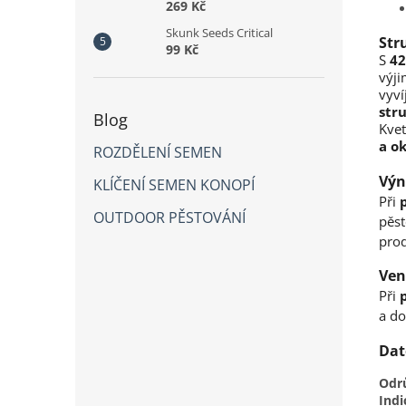
269 Kč
Skunk Seeds Critical
Str
99 Kč
S
42
výji
vyví
str
Blog
Kvet
a ok
ROZDĚLENÍ SEMEN
Výn
KLÍČENÍ SEMEN KONOPÍ
Při
OUTDOOR PĚSTOVÁNÍ
pěst
pro
Ven
Při
a do
Dat
Odr
Indi