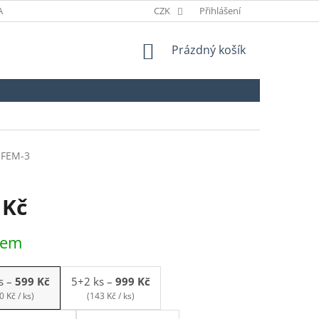
ANÉ ZNAČKY
ODSTOUPENÍ OD SMLOUVY
CZK
Přihlášení
NÁKUPNÍ
Prázdný košík
KOŠÍK
-FEM-3
 Kč
dem
s
–
599 Kč
5+2 ks
–
999 Kč
0 Kč / ks)
(143 Kč / ks)