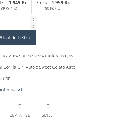
ks
–
1 949 Kč
25 ks
–
1 999 Kč
139 Kč / ks)
(80 Kč / ks)
Přidat do košíku
ica 42,1% Sativa 57,5% Ruderalis 0,4%
a:
Gorilla Girl Auto x Sweet Gelato Auto
 63 dní
 informace
ZEPTAT SE
SDÍLET