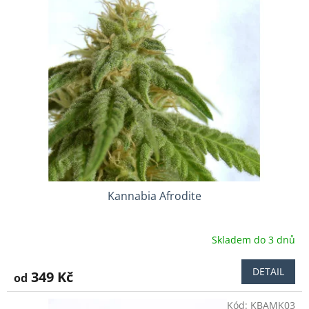
k
i
t
s
ů
p
r
o
d
u
k
t
ů
Kannabia Afrodite
Skladem do 3 dnů
DETAIL
349 Kč
od
Kód:
KBAMK03