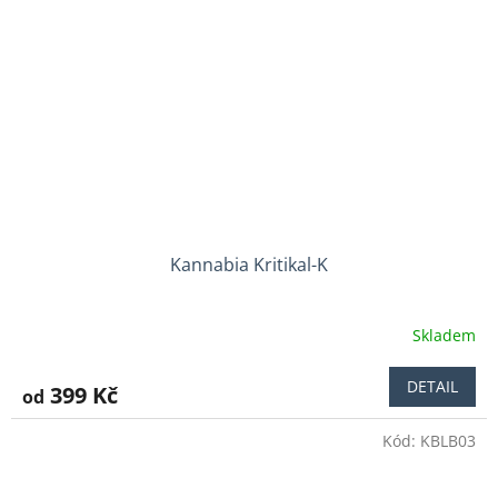
Kannabia Kritikal-K
Skladem
Průměrné
hodnocení
produktu
DETAIL
399 Kč
od
je
5,0
Kód:
KBLB03
z
5
hvězdiček.