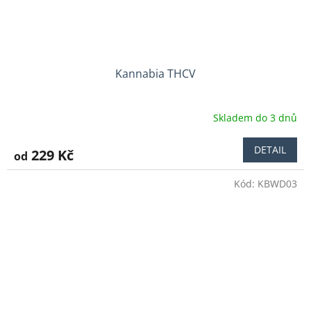
Kannabia THCV
Skladem do 3 dnů
Průměrné
hodnocení
produktu
DETAIL
229 Kč
od
je
5,0
Kód:
KBWD03
z
5
hvězdiček.