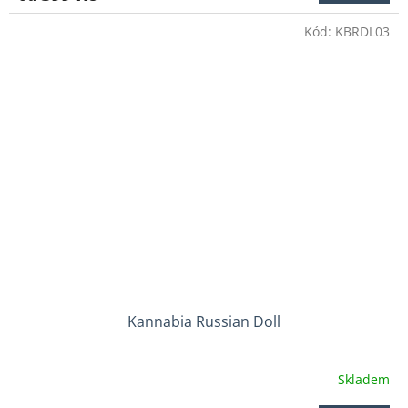
4,3
Kód:
KBRDL03
z
5
hvězdiček.
Kannabia Russian Doll
Skladem