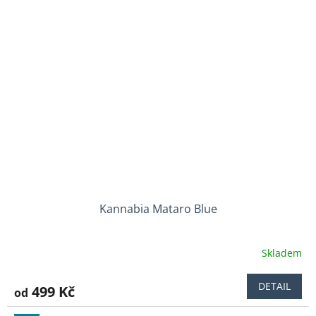
Kannabia Mataro Blue
Skladem
Průměrné
hodnocení
produktu
DETAIL
499 Kč
od
je
4,5