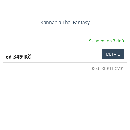
Kannabia Thai Fantasy
Skladem do 3 dnů
Průměrné
hodnocení
produktu
DETAIL
349 Kč
od
je
3,0
Kód:
KBKTHCV01
z
5
hvězdiček.