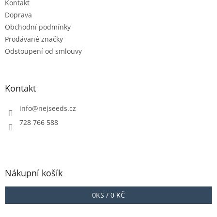
Kontakt
í
p
r
Doprava
v
Obchodní podmínky
k
Prodávané značky
y
Odstoupení od smlouvy
v
ý
p
i
Kontakt
s
u
info
@
nejseeds.cz
728 766 588
Nákupní košík
0
KS /
0 KČ