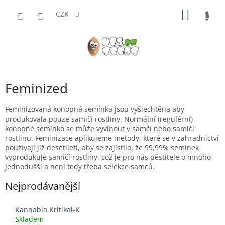
Přejít
NÁKUP
na
CZK
obsah
KOŠÍK
Feminized
Feminizovaná konopná semínka jsou vyšlechtěna aby
produkovala pouze samičí rostliny. Normální (regulérní)
konopné semínko se může vyvinout v samčí nebo samičí
rostlinu. Feminizace aplikujeme metody, které se v zahradnictví
používají již desetiletí, aby se zajistilo, že 99,99% semínek
vyprodukuje samičí rostliny, což je pro nás pěstitele o mnoho
jednodušší a není tedy třeba selekce samců.
Nejprodávanější
Kannabia Kritikal-K
Skladem