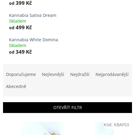
399 Kč
od
Kannabia Sativa Dream
Skladem
499 Kč
od
Kannabia White Domina
Skladem
349 Kč
od
Ř
a
Doporučujeme
Nejlevnější
Nejdražší
Nejprodávanější
z
e
Abecedně
n
í
p
OTEVŘÍT FILTR
r
o
V
Kód:
KBAF03
d
ý
u
p