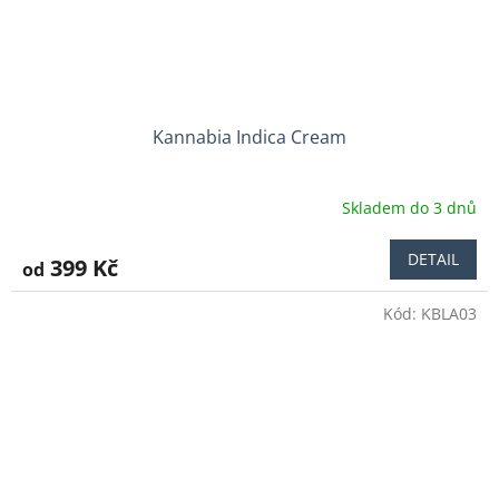
Kannabia Indica Cream
Skladem do 3 dnů
Průměrné
hodnocení
produktu
DETAIL
399 Kč
od
je
4,0
Kód:
KBLA03
z
5
hvězdiček.