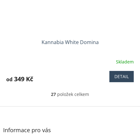
Kannabia White Domina
Skladem
DETAIL
349 Kč
od
27
položek celkem
O
v
l
Z
á
á
d
p
a
a
Informace pro vás
c
t
í