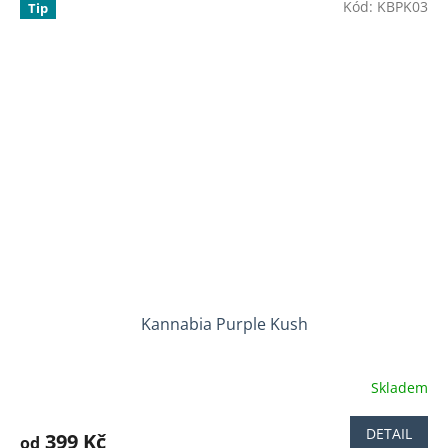
Kód:
KBPK03
z
Tip
5
hvězdiček.
Kannabia Purple Kush
Skladem
Průměrné
hodnocení
produktu
DETAIL
399 Kč
od
je