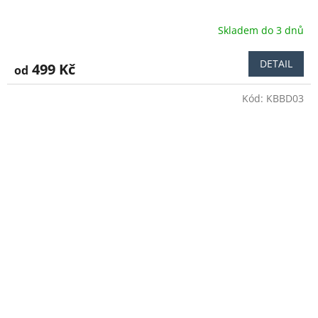
Skladem do 3 dnů
Průměrné
hodnocení
produktu
DETAIL
499 Kč
od
je
4,0
Kód:
KBBD03
z
5
hvězdiček.