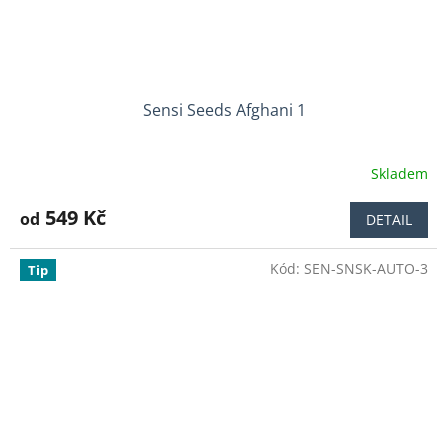
Sensi Seeds Afghani 1
Skladem
Průměrné
hodnocení
produktu
549 Kč
od
DETAIL
je
5,0
Kód:
SEN-SNSK-AUTO-3
z
Tip
5
hvězdiček.