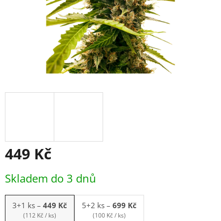
449 Kč
Měrná
Skladem do 3 dnů
cena:
3+1 ks
–
449 Kč
5+2 ks
–
699 Kč
(112 Kč / ks)
(100 Kč / ks)