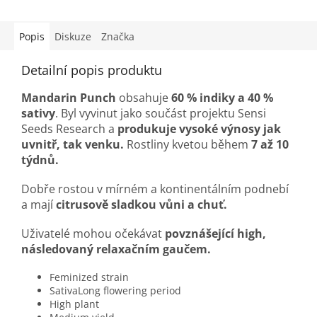
Popis
Diskuze
Značka
Detailní popis produktu
Mandarin Punch
obsahuje
60 % indiky a 40 %
sativy
. Byl vyvinut jako součást projektu Sensi
Seeds Research a
produkuje vysoké výnosy jak
uvnitř, tak venku.
Rostliny kvetou během
7 až 10
týdnů.
Dobře rostou v mírném a kontinentálním podnebí
a mají
citrusově sladkou vůni a chuť.
Uživatelé mohou očekávat
povznášející high,
následovaný relaxačním gaučem.
Feminized strain
Sativa
Long flowering period
High plant