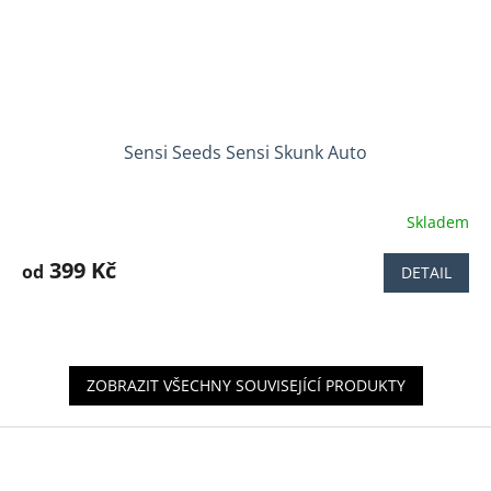
Sensi Seeds Sensi Skunk Auto
Skladem
Průměrné
hodnocení
produktu
399 Kč
od
DETAIL
je
4,5
z
5
hvězdiček.
ZOBRAZIT VŠECHNY SOUVISEJÍCÍ PRODUKTY
Z
á
p