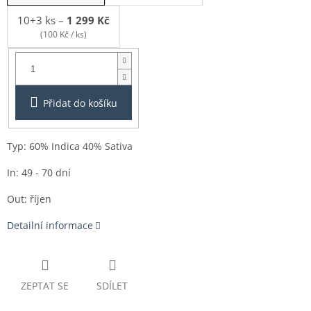
10+3 ks
–
1 299 Kč
(100 Kč / ks)
Balení:
3+1ks
Přidat do košíku
Typ: 60% Indica 40% Sativa
In: 49 - 70 dní
Out: říjen
Detailní informace
ZEPTAT SE
SDÍLET