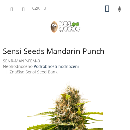
Přejít
NÁKUP
na
CZK
obsah
KOŠÍK
Sensi Seeds Mandarin Punch
SENR-MANP-FEM-3
Průměrné
Neohodnoceno
Podrobnosti hodnocení
hodnocení
Značka:
Sensi Seed Bank
produktu
je
0,0
z
5
hvězdiček.