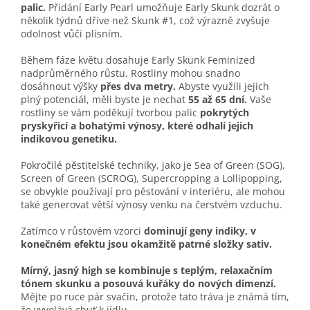
palic.
Přidání Early Pearl umožňuje Early Skunk dozrát o
několik týdnů dříve než Skunk #1, což výrazně zvyšuje
odolnost vůči plísním.
Během fáze květu dosahuje Early Skunk Feminized
nadprůměrného růstu. Rostliny mohou snadno
dosáhnout výšky
přes dva metry.
Abyste využili jejich
plný potenciál, měli byste je nechat
55 až 65 dní.
Vaše
rostliny se vám poděkují tvorbou palic
pokrytých
pryskyřicí a bohatými výnosy, které odhalí jejich
indikovou genetiku.
Pokročilé pěstitelské techniky, jako je Sea of ​​Green (SOG),
Screen of Green (SCROG), Supercropping a Lollipopping,
se obvykle používají pro pěstování v interiéru, ale mohou
také generovat větší výnosy venku na čerstvém vzduchu.
Zatímco v růstovém vzorci
dominují geny indiky,
v
konečném efektu jsou okamžitě patrné složky sativ.
Mírný, jasný high se kombinuje s teplým, relaxačním
tónem skunku a posouvá kuřáky do nových dimenzí.
Mějte po ruce pár svačin, protože tato tráva je známá tím,
že vyvolává chuť k jídlu.