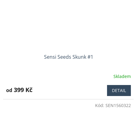
Sensi Seeds Skunk #1
Skladem
Průměrné
hodnocení
produktu
399 Kč
od
DETAIL
je
3,9
Kód:
SEN1560322
z
5
hvězdiček.