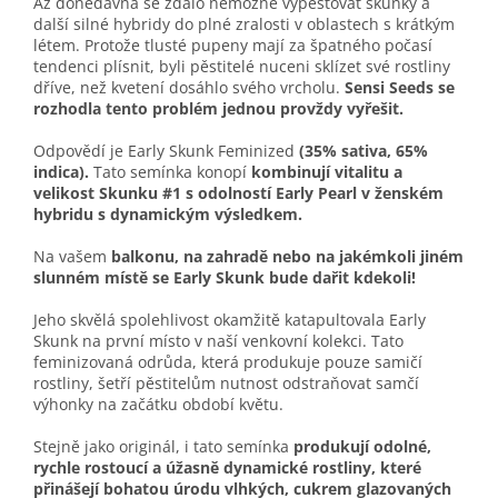
Až donedávna se zdálo nemožné vypěstovat skunky a
další silné hybridy do plné zralosti v oblastech s krátkým
létem. Protože tlusté pupeny mají za špatného počasí
tendenci plísnit, byli pěstitelé nuceni sklízet své rostliny
dříve, než kvetení dosáhlo svého vrcholu.
Sensi Seeds se
rozhodla tento problém jednou provždy vyřešit.
Odpovědí je Early Skunk Feminized
(35% sativa, 65%
indica).
Tato semínka konopí
kombinují vitalitu a
velikost Skunku #1 s odolností Early Pearl v ženském
hybridu s dynamickým výsledkem.
Na vašem
balkonu, na zahradě nebo na jakémkoli jiném
slunném místě se Early Skunk bude dařit kdekoli!
Jeho skvělá spolehlivost okamžitě katapultovala Early
Skunk na první místo v naší venkovní kolekci. Tato
feminizovaná odrůda, která produkuje pouze samičí
rostliny, šetří pěstitelům nutnost odstraňovat samčí
výhonky na začátku období květu.
Stejně jako originál, i tato semínka
produkují odolné,
rychle rostoucí a úžasně dynamické rostliny, které
přinášejí bohatou úrodu vlhkých, cukrem glazovaných