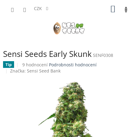
Přejít
NÁKUP
na
CZK
obsah
KOŠÍK
Sensi Seeds Early Skunk
SENF0308
Průměrné
9 hodnocení
Podrobnosti hodnocení
Tip
hodnocení
Značka:
Sensi Seed Bank
produktu
je
4,0
z
5
hvězdiček.