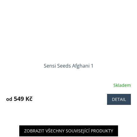
Sensi Seeds Afghani 1
Skladem
Průměrné
hodnocení
produktu
549 Kč
od
DETAIL
je
5,0
z
5
hvězdiček.
ZOBRAZIT VŠECHNY SOUVISEJÍCÍ PRODUKTY