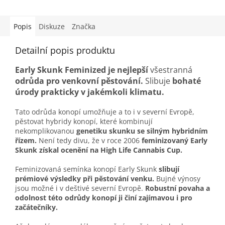
Popis
Diskuze
Značka
Detailní popis produktu
Early Skunk Feminized
je nejlepší
všestranná
odrůda pro venkovní pěstování.
Slibuje
bohaté
úrody prakticky v jakémkoli klimatu.
Tato odrůda konopí umožňuje a to i v severní Evropě,
pěstovat hybridy konopí, které kombinují
nekomplikovanou
genetiku skunku se silným hybridním
řízem.
Není tedy divu, že v roce 2006
feminizovaný Early
Skunk získal ocenění na High Life Cannabis Cup.
Feminizovaná semínka konopí Early Skunk
slibují
prémiové výsledky při pěstování venku.
Bujné výnosy
jsou možné i v deštivé severní Evropě.
Robustní povaha a
odolnost této odrůdy konopí ji činí zajímavou i pro
začátečníky.