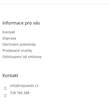
Z
á
p
a
Informace pro vás
t
Kontakt
í
Doprava
Obchodní podmínky
Prodávané značky
Odstoupení od smlouvy
Kontakt
info
@
nejseeds.cz
728 766 588