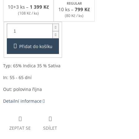
REGULAR
10+3 ks
–
1 399 Kč
10 ks
–
799 Kč
(108 Kč / ks)
(80 Kč / ks)
Balení:
3+1ks
Přidat do košíku
Typ: 65% Indica 35 % Sativa
In: 55 - 65 dní
Out: polovina října
Detailní informace
ZEPTAT SE
SDÍLET