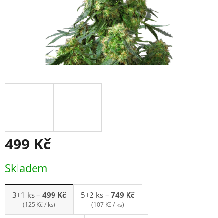
499 Kč
Měrná
Skladem
cena:
3+1 ks
–
499 Kč
5+2 ks
–
749 Kč
(125 Kč / ks)
(107 Kč / ks)