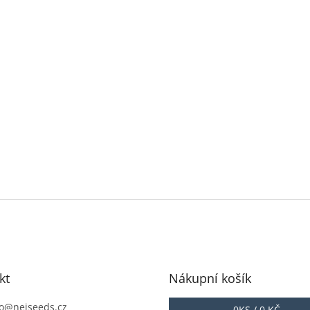
kt
Nákupní košík
o
@
nejseeds.cz
0
KS /
0 KČ