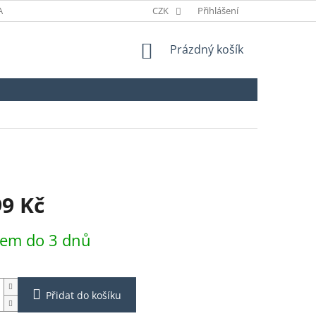
ANÉ ZNAČKY
ODSTOUPENÍ OD SMLOUVY
CZK
Přihlášení
NÁKUPNÍ
Prázdný košík
KOŠÍK
99 Kč
dem do 3 dnů
Přidat do košíku