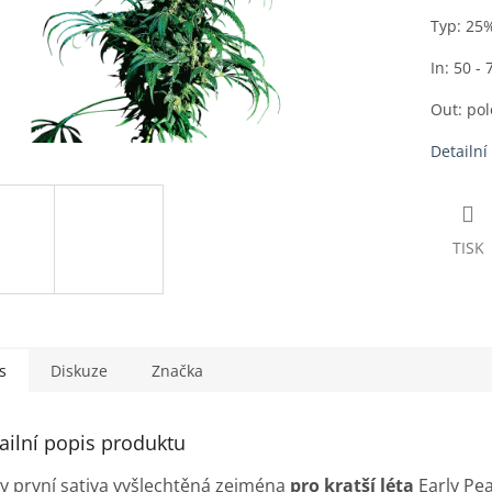
Typ: 25%
In: 50 - 
Out: pol
Detailní
TISK
s
Diskuze
Značka
ailní popis produktu
y první sativa vyšlechtěná zejména
pro kratší léta
Early Pea