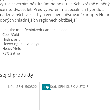
kytuje severním pěstitelům hojnost tlustých, krásně ojíněný
íce než dvacet let. Před vytvořením speciálních hybridů a
imatizovaných variet bylo venkovní pěstování konopí v Hola
obných chladnějších regionech obtížnější.
Regular (non feminized) Cannabis Seeds
Cool /Cold
High plant
Flowering 50 - 70 days
Heavy Yield
75% Sativa
sející produkty
Kód:
SEN1560322
Kód:
SEN-SNSK-AUTO-3
Tip