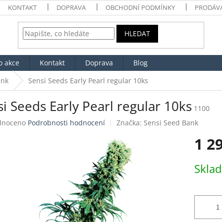
KONTAKT
DOPRAVA
OBCHODNÍ PODMÍNKY
PRODÁV
HLEDAT
o akce
Kontakt
Doprava
Blog
ank
Sensi Seeds Early Pearl regular 10ks
i Seeds Early Pearl regular 10ks
1100
né
dnoceno
Podrobnosti hodnocení
Značka:
Sensi Seed Bank
ení
1 2
tu
Měrná
Skla
cena:
ek.