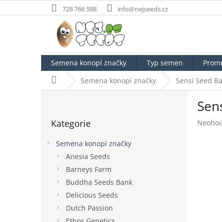
Přejít
728 766 588
info@nejseeds.cz
na
obsah
Semena konopí značky
Typ semen
Prom
Domů
Semena konopí značky
Sensi Seed B
P
Sens
o
Přeskočit
s
Kategorie
Průměr
Neoho
kategorie
t
hodnoc
r
produk
Semena konopí značky
a
je
Anesia Seeds
n
0,0
Barneys Farm
z
n
5
í
Buddha Seeds Bank
hvězdič
p
Delicious Seeds
a
Dutch Passion
n
Ethos Genetics