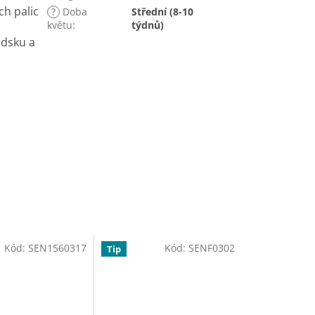
ch palic
?
Doba
Střední (8-10
květu
:
týdnů)
ndsku a
Kód:
SEN1560317
Kód:
SENF0302
Tip