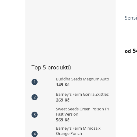
Sensi
Prům
hodno
produ
5
od
je
5,0
Top 5 produktů
z
5
hvězd
Buddha Seeds Magnum Auto
149 Kč
Barney's Farm Gorilla Zkittlez
269 Kč
Sweet Seeds Green Poison F1
Fast Version
569 Kč
Barney's Farm Mimosa x
Orange Punch