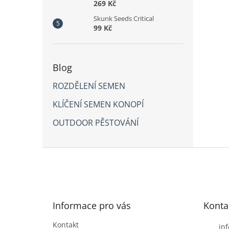
269 Kč
Skunk Seeds Critical
99 Kč
Blog
ROZDĚLENÍ SEMEN
KLÍČENÍ SEMEN KONOPÍ
OUTDOOR PĚSTOVÁNÍ
Z
á
p
a
t
Informace pro vás
Konta
í
Kontakt
inf