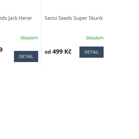
eds Jack Herer
Sensi Seeds Super Skunk
Skladem
Skladem
Průměrné
í
hodnocení
9
produktu
499 Kč
od
DETAIL
je
DETAIL
4,0
z
5
.
hvězdiček.