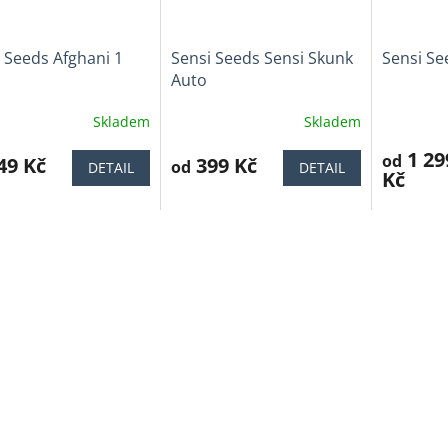
 Seeds Afghani 1
Sensi Seeds Sensi Skunk
Sensi Se
Auto
Skladem
Skladem
ěrné
Průměrné
Průměrné
cení
hodnocení
hodnocen
1 29
od
ktu
49 Kč
produktu
399 Kč
produktu
od
DETAIL
DETAIL
Kč
je
je
4,5
4,3
z
z
5
5
iček.
hvězdiček.
hvězdiček