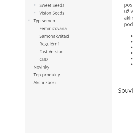
pos
Sweet Seeds
už v
Vision Seeds
akl
Typ semen
pod
Feminizovaná
Samonakvétací
Regulérní
Fast Version
CBD
Novinky
Top produkty
Akční zboží
Souvi