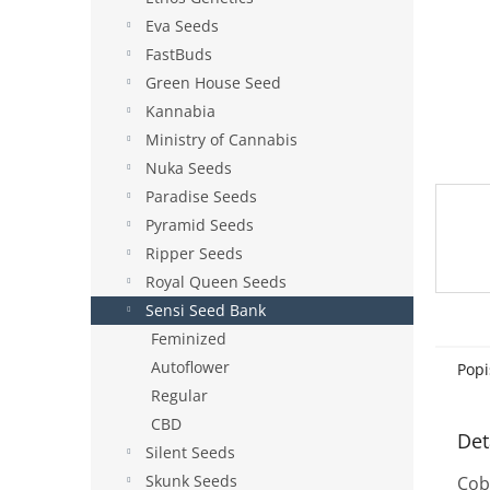
e
Eva Seeds
l
FastBuds
Green House Seed
Kannabia
Ministry of Cannabis
Nuka Seeds
Paradise Seeds
Pyramid Seeds
Ripper Seeds
Royal Queen Seeds
Sensi Seed Bank
Feminized
Autoflower
Popi
Regular
CBD
Det
Silent Seeds
Skunk Seeds
Cob