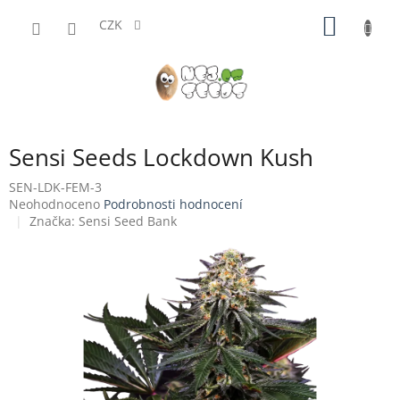
Přejít
NÁKUP
na
CZK
obsah
KOŠÍK
Sensi Seeds Lockdown Kush
SEN-LDK-FEM-3
Průměrné
Neohodnoceno
Podrobnosti hodnocení
hodnocení
Značka:
Sensi Seed Bank
produktu
je
0,0
z
5
hvězdiček.