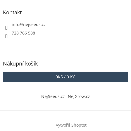
Kontakt
info
@
nejseeds.cz
728 766 588
Nákupní košík
0
KS /
0 KČ
NejSeeds.cz
NejGrow.cz
Vytvořil Shoptet