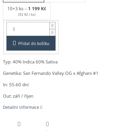
10+3 ks
–
1 199 Kč
(92 Kč / ks)
Balení:
3+1ks
Přidat do košíku
Typ: 40% Indica 60% Sativa
Genetika: San Fernando Valley OG x Afghani #1
In: 55-60 dní
Out: září / říjen
Detailní informace