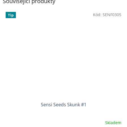
Související produkty
Kód:
SENF0305
Tip
Sensi Seeds Skunk #1
Skladem
Průměrné