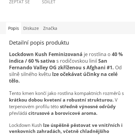
ZEPTAT SE
SDÍLET
Popis
Diskuze
Značka
Detailní popis produktu
Lockdown Kush Feminizovaná
je rostlina o
40 %
indica / 60 % sativa
s rodičovskou linií
San
Fernando Valley OG zkříženou s Afghani #1.
Od
silně silného květu
lze očekávat účinky na celé
tělo.
T
ento kmen končí jako rostlina kompaktních rozměrů s
krátkou dobou kvetení a robustní strukturou.
V
terpenovém profilu této
středně výnosné odrůdy
převládá
citrusové a borovicové aroma.
Lockdown Kush
lze úspěšně pěstovat ve vnitřních i
venkovních zahradách, včetně chladnějšího