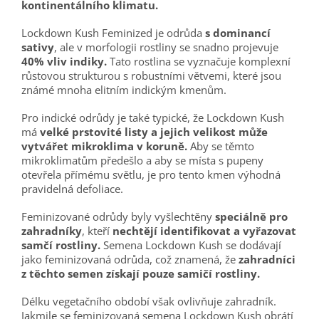
kontinentálního klimatu.
Lockdown Kush Feminized je odrůda
s dominancí
sativy
, ale v morfologii rostliny se snadno projevuje
40% vliv indiky.
Tato rostlina se vyznačuje komplexní
růstovou strukturou s robustními větvemi, které jsou
známé mnoha elitním indickým kmenům.
Pro indické odrůdy je také typické, že Lockdown Kush
má
velké prstovité listy a jejich velikost může
vytvářet mikroklima v koruně.
Aby se těmto
mikroklimatům předešlo a aby se místa s pupeny
otevřela přímému světlu, je pro tento kmen výhodná
pravidelná defoliace.
Feminizované odrůdy byly vyšlechtěny
speciálně pro
zahradníky
, kteří
nechtějí identifikovat a vyřazovat
samčí rostliny.
Semena Lockdown Kush se dodávají
jako feminizovaná odrůda, což znamená, že
zahradníci
z těchto semen získají pouze samičí rostliny.
Délku vegetačního období však ovlivňuje zahradník.
Jakmile se feminizovaná semena Lockdown Kush obrátí