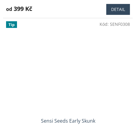
hodnocení
produktu
399 Kč
od
DETAIL
je
3,9
Kód:
SENF0308
z
Tip
5
hvězdiček.
Sensi Seeds Early Skunk