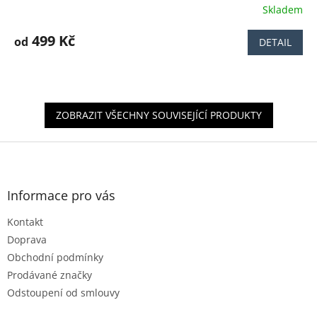
Skladem
Průměrné
hodnocení
produktu
499 Kč
od
DETAIL
je
4,0
z
5
hvězdiček.
ZOBRAZIT VŠECHNY SOUVISEJÍCÍ PRODUKTY
Z
á
p
a
Informace pro vás
t
Kontakt
í
Doprava
Obchodní podmínky
Prodávané značky
Odstoupení od smlouvy