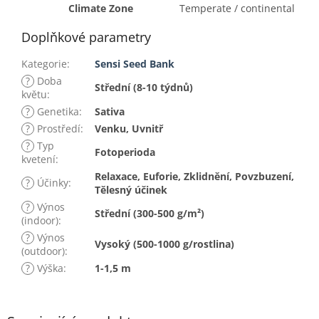
Climate Zone
Temperate / continental
Doplňkové parametry
Kategorie
:
Sensi Seed Bank
?
Doba
Střední (8-10 týdnů)
květu
:
?
Genetika
:
Sativa
?
Prostředí
:
Venku, Uvnitř
?
Typ
Fotoperioda
kvetení
:
Relaxace, Euforie, Zklidnění, Povzbuzení,
?
Účinky
:
Tělesný účinek
?
Výnos
Střední (300-500 g/m²)
(indoor)
:
?
Výnos
Vysoký (500-1000 g/rostlina)
(outdoor)
:
?
Výška
:
1-1,5 m