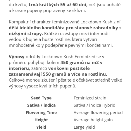
do květu,
trvá krátkých 55 až 60 dní,
než jsou bohaté
a krásné pupeny připraveny ke sklizni.
Kompaktní charakter feminizované Lockdown Kush z ní
dělá ideálního kandidáta pro stanové zahradníky s
nízkými stropy.
Krátké rozestupy mezi internodii
vedou k bujné a husté rostlině, která vytváří
mnohočetné koly podepřené pevnými končetinami.
Výnosy
odrůdy Lockdown Kush Feminized se v
průměru pohybují kolem
450 gramů na m2 v
interiéru
, zatímco
venkovní pěstitelé
zaznamenávají 550 gramů a více na rostlinu.
Celkově mohou zkušení pěstitelé očekávat středně velké
výnosy vysoce kvalitních pupenů.
Seed Type
Feminized strain
Sativa / indica
Sativa / indica Hybrid
Flowering Time
Average flowering period
Height
Average height gain
Yield
Large yield