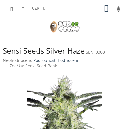
Přejít
NÁKUP
na
CZK
obsah
KOŠÍK
Sensi Seeds Silver Haze
SENF0303
Průměrné
Neohodnoceno
Podrobnosti hodnocení
hodnocení
Značka:
Sensi Seed Bank
produktu
je
0,0
z
5
hvězdiček.