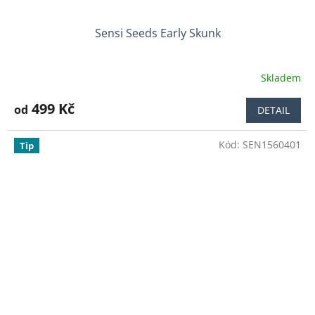
Sensi Seeds Early Skunk
Skladem
Průměrné
hodnocení
produktu
499 Kč
od
DETAIL
je
4,0
Kód:
SEN1560401
z
Tip
5
hvězdiček.