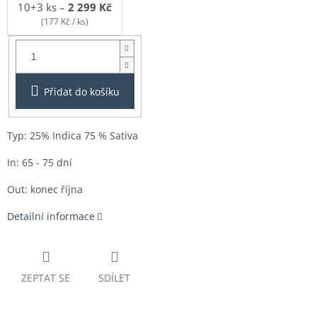
10+3 ks
–
2 299 Kč
(177 Kč / ks)
Balení:
3+1ks
Přidat do košíku
Typ: 25% Indica 75 % Sativa
In: 65 - 75 dní
Out: konec října
Detailní informace
ZEPTAT SE
SDÍLET