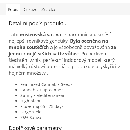
Popis
Diskuze
Značka
Detailní popis produktu
Tato
mistrovská sativa
je harmonickou směsí
nejlepší rovníkové genetiky.
Byla oceněna na
mnoha soutěžích
a je všeobecně považována
za
jednu z nejčistších sativ vůbec.
Po pečlivém
šlechtění vznikl perfektní indoorový model, který
má velký růstový potenciál a produkuje pryskyřici v
hojném množství.
Feminized Cannabis Seeds
Cannabis Cup Winner
Sunny / Mediterranean
High plant
Flowering 65 - 75 days
Large Yield
75% Sativa
Doplňkové parametry