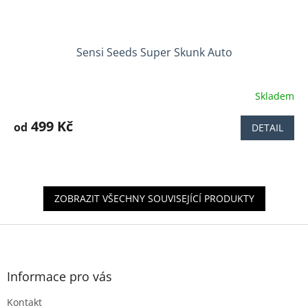
Sensi Seeds Super Skunk Auto
Skladem
499 Kč
od
DETAIL
ZOBRAZIT VŠECHNY SOUVISEJÍCÍ PRODUKTY
Z
á
p
a
Informace pro vás
t
Kontakt
í