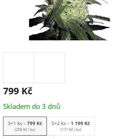
799 Kč
Měrná
Skladem do 3 dnů
cena:
3+1 ks
–
799 Kč
5+2 ks
–
1 199 Kč
(200 Kč / ks)
(171 Kč / ks)